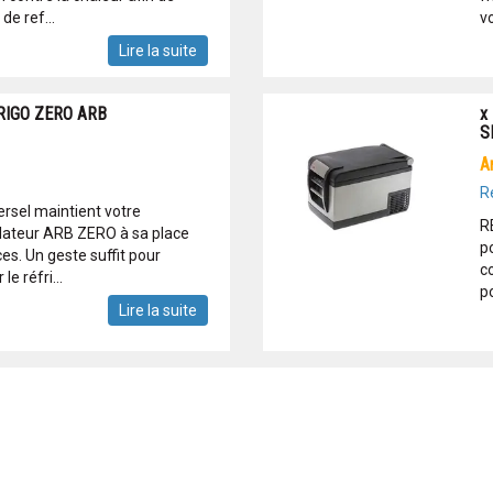
de ref...
vo
Lire la suite
RIGO ZERO ARB
x
S
R
versel maintient votre
R
élateur ARB ZERO à sa place
po
es. Un geste suffit pour
c
e réfri...
po
Lire la suite