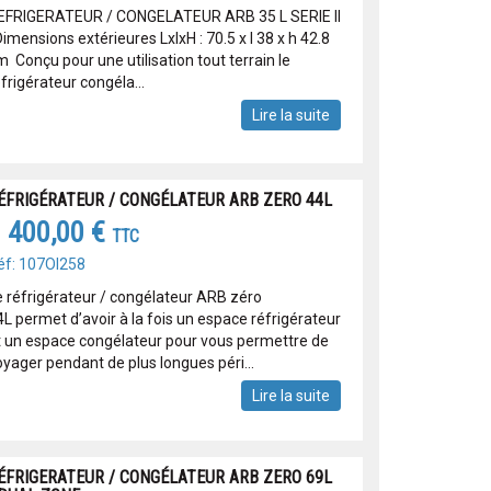
EFRIGERATEUR / CONGELATEUR ARB 35 L SERIE II
mensions extérieures LxlxH : 70.5 x l 38 x h 42.8
 Conçu pour une utilisation tout terrain le
frigérateur congéla...
Lire la suite
ÉFRIGÉRATEUR / CONGÉLATEUR ARB ZERO 44L
 400,00 €
TTC
éf: 107OI258
e réfrigérateur / congélateur ARB zéro
4L permet d’avoir à la fois un espace réfrigérateur
t un espace congélateur pour vous permettre de
oyager pendant de plus longues péri...
Lire la suite
ÉFRIGERATEUR / CONGÉLATEUR ARB ZERO 69L