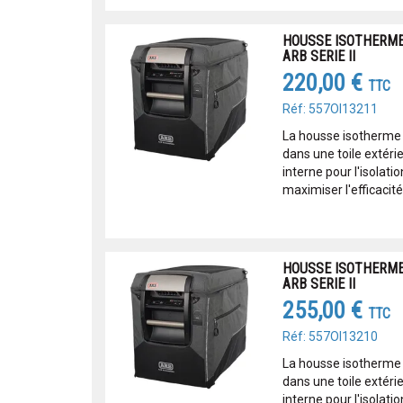
HOUSSE ISOTHERME
ARB SERIE II
220,00 €
TTC
Réf: 557OI13211
La housse isotherme 
dans une toile extéri
interne pour l'isolati
maximiser l'efficacité 
HOUSSE ISOTHERME
ARB SERIE II
255,00 €
TTC
Réf: 557OI13210
La housse isotherme 
dans une toile extéri
interne pour l'isolati