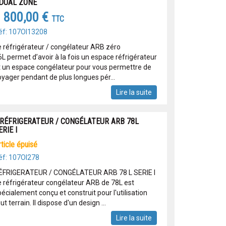
 DUAL ZONE
 800,00 €
TTC
éf: 107OI13208
e réfrigérateur / congélateur ARB zéro
6L permet d’avoir à la fois un espace réfrigérateur
t un espace congélateur pour vous permettre de
oyager pendant de plus longues pér...
Lire la suite
 RÉFRIGERATEUR / CONGÉLATEUR ARB 78L
ERIE I
article épuisé
éf: 107OI278
ÉFRIGERATEUR / CONGÉLATEUR ARB 78 L SERIE I
e réfrigérateur congélateur ARB de 78L est
écialement conçu et construit pour l'utilisation
ut terrain. Il dispose d'un design ...
Lire la suite