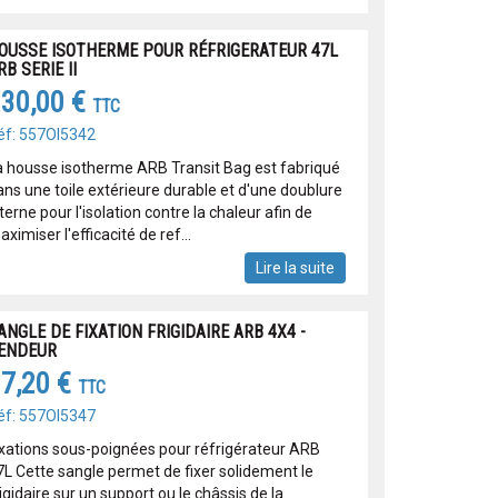
OUSSE ISOTHERME POUR RÉFRIGERATEUR 47L
RB SERIE II
30,00 €
TTC
éf: 557OI5342
a housse isotherme ARB Transit Bag est fabriqué
ans une toile extérieure durable et d'une doublure
terne pour l'isolation contre la chaleur afin de
ximiser l'efficacité de ref...
Lire la suite
ANGLE DE FIXATION FRIGIDAIRE ARB 4X4 -
ENDEUR
7,20 €
TTC
éf: 557OI5347
ixations sous-poignées pour réfrigérateur ARB
7L Cette sangle permet de fixer solidement le
igidaire sur un support ou le châssis de la