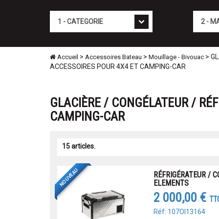
Cat�gorie
Marque
>
>
> GL
Accueil
Accessoires Bateau
Mouillage - Bivouac
ACCESSOIRES POUR 4X4 ET CAMPING-CAR
GLACIÈRE / CONGÉLATEUR / RÉF
CAMPING-CAR
15 articles.
NOUVEAU
RÉFRIGÉRATEUR / C
ELEMENTS
2 000,00 €
TT
Réf: 107OI13164