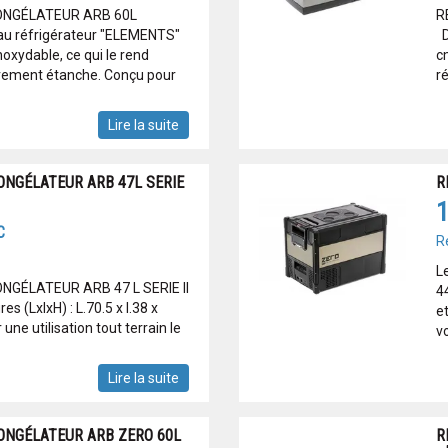
ONGÉLATEUR ARB 60L
R
u réfrigérateur "ELEMENTS"
Di
noxydable, ce qui le rend
cm
ièrement étanche. Conçu pour
ré
Lire la suite
ONGÉLATEUR ARB 47L SERIE
R
1
C
R
L
NGÉLATEUR ARB 47 L SERIE II
4
 (LxlxH) : L.70.5 x l.38 x
e
ne utilisation tout terrain le
v
Lire la suite
ONGÉLATEUR ARB ZERO 60L
R