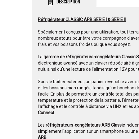
DESCRIPTION
Réfrigérateur CLASSIC ARB SERIE I & SERIE II
Spécialement conçus pour une utilisation, tout terrai
nombreux atouts pour être votre compagnon d'avent
frais et vos boissons froides où que vous soyez.
La
gamme de réfrigérateurs-congélateurs Classic 
électronique avancé avec un clavier rétroéclairé à 
nuit, ainsi qu'une lecture de l'alimentation 12V pour 
Sous le boîtier extérieur, un panier réversible avec
et les boissons bien rangés, tandis qu'un bouchon 
facile. En plus de permettre un contrôle total des p
température et la protection de la batterie, l'émetteur
l'affichage et le contrôle à distance via LINX et les ap
Connect
.
Les
réfrigérateurs-congélateurs ARB Classic
inclue
simplement l'application sur un smartphone ou une 
ARB
.