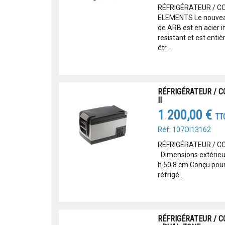
RÉFRIGÉRATEUR / C
ELEMENTS Le nouvea
de ARB est en acier i
resistant et est ent
êtr...
RÉFRIGÉRATEUR / C
II
1 200,00 €
TT
Réf: 107OI13162
RÉFRIGÉRATEUR / CO
Dimensions extérieures
h.50.8 cm Conçu pour u
réfrigé...
RÉFRIGÉRATEUR / C