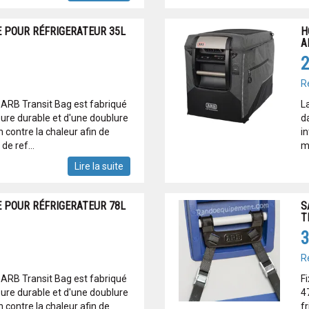
 POUR RÉFRIGERATEUR 35L
H
A
2
R
ARB Transit Bag est fabriqué
L
eure durable et d'une doublure
d
on contre la chaleur afin de
in
de ref...
ma
Lire la suite
 POUR RÉFRIGERATEUR 78L
S
T
3
R
ARB Transit Bag est fabriqué
F
eure durable et d'une doublure
4
on contre la chaleur afin de
fr