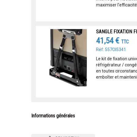
maximiser l'efficacité 
SANGLE FIXATION F
41,54 €
TTC
Réf: 557OI5341
Le kit de fixation uni
réfrigérateur / cong
en toutes circonstanc
emboîter et maintenir l
Informations générales