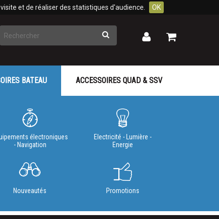
isite et de réaliser des statistiques d'audience.
OK
Rechercher
Mon
Mon
panier
compte
OIRES BATEAU
ACCESSOIRES QUAD & SSV
uipements électroniques
Electricité - Lumière -
- Navigation
Energie
Nouveautés
Promotions