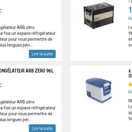
-
1
C
R
ongélateur ARB zéro
L
la fois un espace réfrigérateur
9
teur pour vous permettre de
e
us longues péri...
v
Lire la suite
ONGÉLATEUR ARB ZERO 96L
x
S
C
R
R
ongélateur ARB zéro
L
la fois un espace réfrigérateur
sp
teur pour vous permettre de
to
us longues pér...
Lire la suite