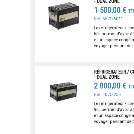
- DUAL ZONE
1 500,00 €
TT
Réf: 557OI6011
Le réfrigérateur / c
60L permet d’avoir à 
et un espace congéla
voyager pendant de pl
RÉFRIGERATEUR / C
- DUAL ZONE
2 000,00 €
TT
Réf: 107OI256
Le réfrigérateur / c
96L permet d’avoir à 
et un espace congéla
voyager pendant de pl