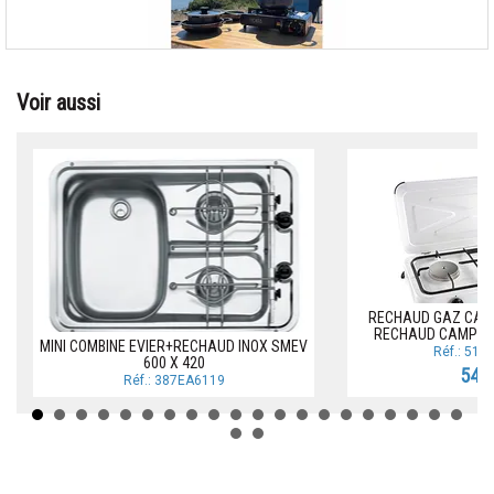
Voir aussi
RECHAUD GAZ CAMP
RECHAUD CAMPIN
MINI COMBINE EVIER+RECHAUD INOX SMEV
Réf.: 51
600 X 420
54,0
Réf.: 387EA6119