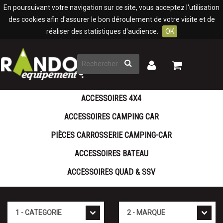
Panneau de gestion des cookies
En poursuivant votre navigation sur ce site, vous acceptez l'utilisation
des cookies afin d'assurer le bon déroulement de votre visite et de
réaliser des statistiques d'audience.
OK
Rechercher
Mon
Mon
panier
compte
ACCESSOIRES 4X4
ACCESSOIRES CAMPING CAR
PIÈCES CARROSSERIE CAMPING-CAR
ACCESSOIRES BATEAU
ACCESSOIRES QUAD & SSV
Cat�gorie
Marque