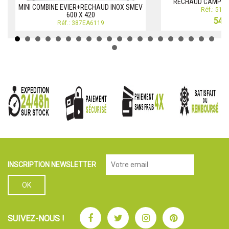
RECHAUD CAMPIN
MINI COMBINE EVIER+RECHAUD INOX SMEV
Réf.: 51
600 X 420
54,0
Réf.: 387EA6119
INSCRIPTION NEWSLETTER
Facebook
Twitter
Instagram
Pinterest
SUIVEZ-NOUS !