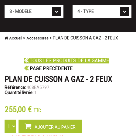
Mod�le
Type
>
> PLAN DE CUISSON A GAZ - 2 FEUX
Accueil
Accessoires
TOUS LES PRODUITS DE LA GAMME
PAGE PRÉCÉDENTE
PLAN DE CUISSON A GAZ - 2 FEUX
Référence:
408EA5797
Quantité livrée:
1
255,00 €
TTC
AJOUTER AU PANIER