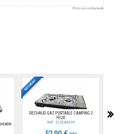
Photo non contractuelle
NOUVEAU
suiv
RECHAUD GAZ PORTABLE CAMPING 2
FEUX
Réf.: 512EA5039
ortable
RECHAUD 2 C
RECH
52,90 €
R