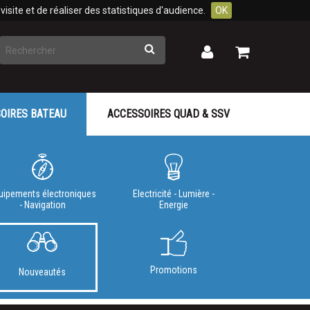
isite et de réaliser des statistiques d'audience.
OK
Rechercher
Mon
Mon
panier
compte
OIRES BATEAU
ACCESSOIRES QUAD & SSV
uipements électroniques
Electricité - Lumière -
- Navigation
Energie
Promotions
Nouveautés