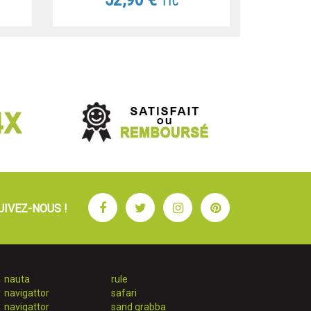
TTC
Facebook
Twitter
Instagram
Pinterest
UIVEZ-NOUS !
nauta
rule
navigattor
safari
navigattor
sand grabba