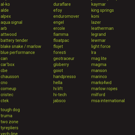
al-ko
duraflare
kaymar
alde
efoy
king springs
alpex
enduromover
koni
aqua signal
engel
lazer
arb
ercole
leatherman
attwood
fiamma
legrand
battery tender
floatpac
lewmar
blake snake / marlow
flojet
light force
blue performance
foresti
lra
can
geotraceur
mag lite
car'box
globerry
magma
cbe
goiot
manson
chausson
handpresso
marinco
cno
hella
marks4wd
comeup
hi lift
marlow ropes
cristec
hi-tech
milford
ctek
jabsco
msa international
tough dog
truma
two zone
tyrepliers
vech-line