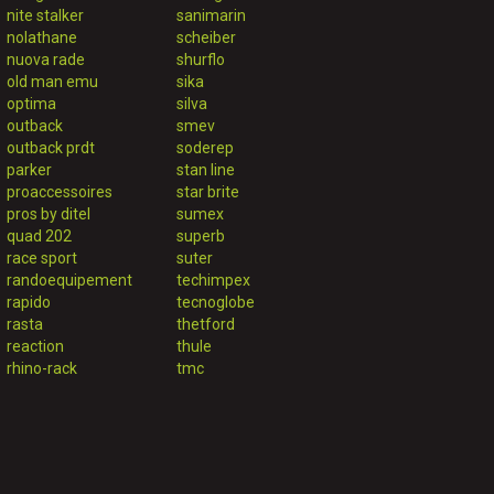
nite stalker
sanimarin
nolathane
scheiber
nuova rade
shurflo
old man emu
sika
optima
silva
outback
smev
outback prdt
soderep
parker
stan line
proaccessoires
star brite
pros by ditel
sumex
quad 202
superb
race sport
suter
randoequipement
techimpex
rapido
tecnoglobe
rasta
thetford
reaction
thule
rhino-rack
tmc