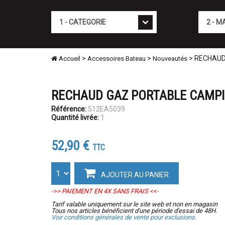
Cat�gorie
Marque
>
>
> RECHAUD
Accueil
Accessoires Bateau
Nouveautés
RECHAUD GAZ PORTABLE CAMPI
Référence:
512EA5039
Quantité livrée:
1
52,90 €
TTC
AJOUTER AU PANIER
->> PAIEMENT EN 4X SANS FRAIS <<-
Tarif valable uniquement sur le site web et non en magasin
Tous nos articles bénéficient d'une période d'essai de 48H.
Voir conditions générales de vente pour exclusions.