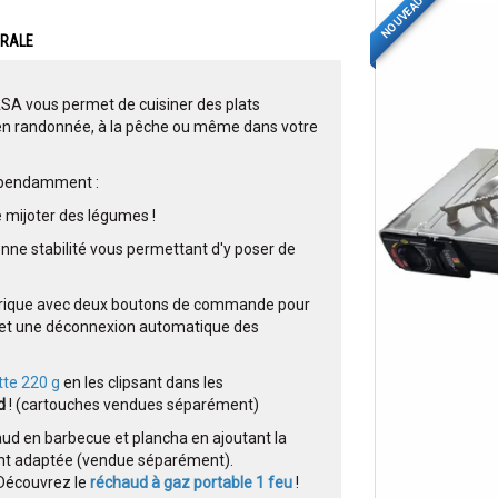
NOUVEAU
ERALE
SA vous permet de cuisiner des plats
 en randonnée, à la pêche ou même dans votre
dépendamment :
e mijoter des légumes !
onne stabilité vous permettant d'y poser de
ctrique avec deux boutons de commande pour
r et une déconnexion automatique des
te 220 g
en les clipsant dans les
ud
! (cartouches vendues séparément)
ud en barbecue et plancha en ajoutant la
t adaptée (vendue séparément).
Découvrez le
réchaud à gaz portable 1 feu
!