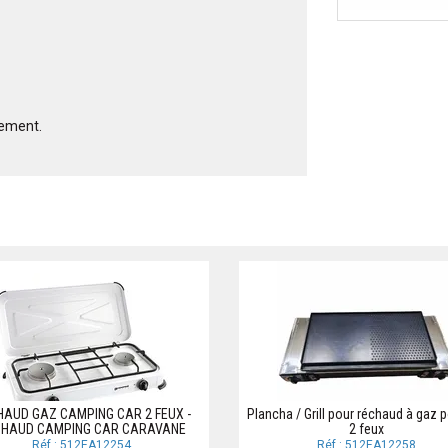
uement.
AUD GAZ CAMPING CAR 2 FEUX -
Plancha / Grill pour réchaud à gaz p
HAUD CAMPING CAR CARAVANE
2 feux
Réf.: 512EA12254
Réf.: 512EA12258