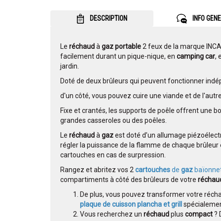
DESCRIPTION
INFO GEN
Le
réchaud
à
gaz portable
2 feux de la marque INCA
facilement durant un pique-nique, en
camping car
,
jardin.
Doté de deux brûleurs qui peuvent fonctionner in
d'un côté, vous pouvez cuire une viande et de l'autr
Fixe et crantés, les supports de poêle offrent une b
grandes casseroles ou des poêles.
Le
réchaud
à
gaz
est doté d’un allumage piézoéle
régler la puissance de la flamme de chaque brûleu
cartouches en cas de surpression.
Rangez et abritez vos 2
cartouches
de
gaz
baïonnet
compartiments à côté des brûleurs de votre
récha
De plus, vous pouvez transformer votre récha
plaque de cuisson plancha et grill
spécialemen
Vous recherchez un
réchaud
plus
compact
? 