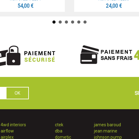
54,00 €
24,00 €
S
4wd interiors
ctek
james baroud
airflow
dba
jean marine
airplex
dometic
johnson pump