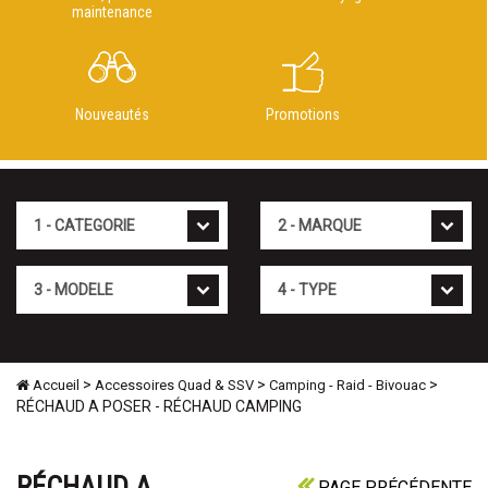
maintenance
Nouveautés
Promotions
Cat�gorie
Marque
Mod�le
Type
>
>
>
Accueil
Accessoires Quad & SSV
Camping - Raid - Bivouac
RÉCHAUD A POSER - RÉCHAUD CAMPING
RÉCHAUD A
PAGE PRÉCÉDENTE