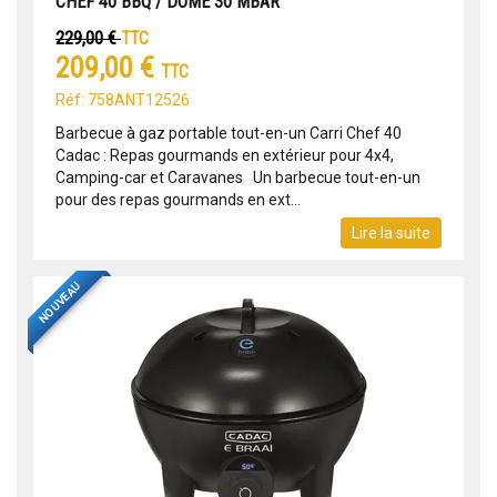
CHEF 40 BBQ / DÔME 30 MBAR
229,00 €
TTC
209,00 €
TTC
Réf: 758ANT12526
Barbecue à gaz portable tout-en-un Carri Chef 40
Cadac : Repas gourmands en extérieur pour 4x4,
Camping-car et Caravanes Un barbecue tout-en-un
pour des repas gourmands en ext...
Lire la suite
NOUVEAU