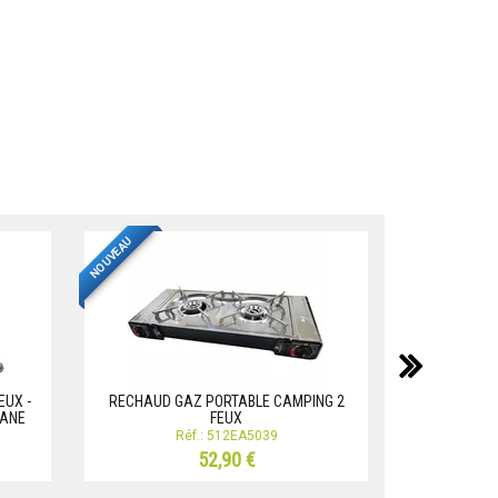
NOUVEAU
suiv
EUX -
RECHAUD GAZ PORTABLE CAMPING 2
RECHAUD 2 C
VANE
FEUX
RECH
Réf.: 512EA5039
R
52,90 €