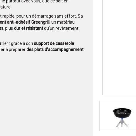
le partout avec vous, que ce soit en
ature.
et rapide, pour un démarrage sans effort. Sa
nt anti-adhésif Greengrill
, un matériau
es
, plus
dur et résistant
qu’un revêtement
iller : grâce à son
support de casserole
der à préparer
des plats d’accompagnement
.