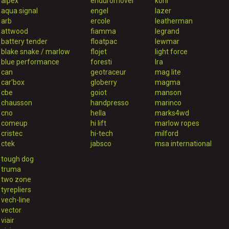
alpex
enduromover
koni
aqua signal
engel
lazer
arb
ercole
leatherman
attwood
fiamma
legrand
battery tender
floatpac
lewmar
blake snake / marlow
flojet
light force
blue performance
foresti
lra
can
geotraceur
mag lite
car'box
globerry
magma
cbe
goiot
manson
chausson
handpresso
marinco
cno
hella
marks4wd
comeup
hi lift
marlow ropes
cristec
hi-tech
milford
ctek
jabsco
msa international
tough dog
truma
two zone
tyrepliers
vech-line
vector
viair