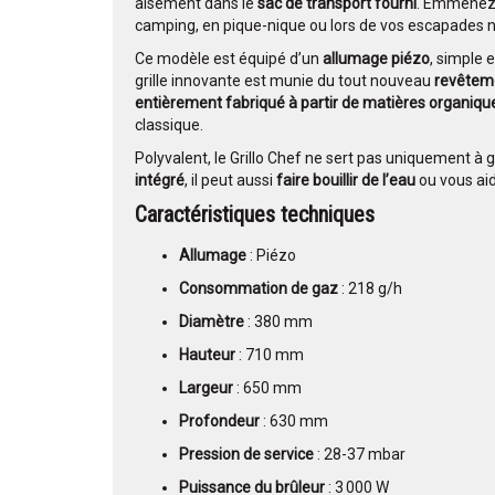
aisément dans le
sac de transport fourni
. Emmenez-
camping, en pique-nique ou lors de vos escapades n
Ce modèle est équipé d’un
allumage piézo
, simple 
grille innovante est munie du tout nouveau
revêteme
entièrement fabriqué à partir de matières organiqu
classique.
Polyvalent, le Grillo Chef ne sert pas uniquement à gr
intégré
, il peut aussi
faire bouillir de l’eau
ou vous ai
Caractéristiques techniques
Allumage
: Piézo
Consommation de gaz
: 218 g/h
Diamètre
: 380 mm
Hauteur
: 710 mm
Largeur
: 650 mm
Profondeur
: 630 mm
Pression de service
: 28-37 mbar
Puissance du brûleur
: 3 000 W