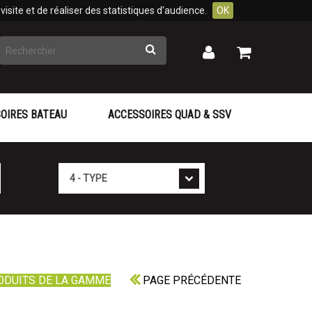
isite et de réaliser des statistiques d'audience.
OK
Rechercher
Mon
Mon
panier
compte
OIRES BATEAU
ACCESSOIRES QUAD & SSV
Type
ODUITS DE LA GAMME
PAGE PRÉCÉDENTE