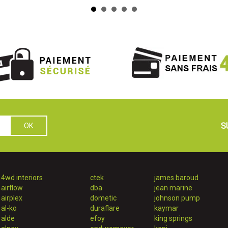
S
4wd interiors
ctek
james baroud
airflow
dba
jean marine
airplex
dometic
johnson pump
al-ko
duraflare
kaymar
alde
efoy
king springs