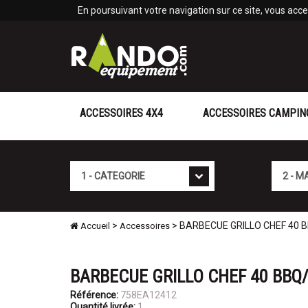
Panneau de gestion des cookies
En poursuivant votre navigation sur ce site, vous accep
ACCESSOIRES 4X4
ACCESSOIRES CAMPIN
Cat�gorie
Marque
>
> BARBECUE GRILLO CHEF 40
Accueil
Accessoires
BARBECUE GRILLO CHEF 40 BB
Référence:
758EA12412
Quantité livrée:
1