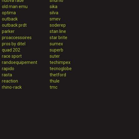
nuova rade
shurflo
old man emu
sika
optima
silva
outback
smev
outback prdt
soderep
parker
stan line
proaccessoires
star brite
pros by ditel
sumex
quad 202
superb
race sport
suter
randoequipement
techimpex
rapido
tecnoglobe
rasta
thetford
reaction
thule
rhino-rack
tmc