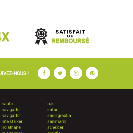
Facebook
Twitter
Instagram
Pinterest
UIVEZ-NOUS !
nauta
rule
navigattor
safari
navigattor
sand grabba
nite stalker
sanimarin
nolathane
scheiber