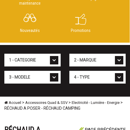
maintenance
Nouveautés
Promotions
Cat�gorie
Marque
Mod�le
Type
>
>
>
Accueil
Accessoires Quad & SSV
Electricité - Lumière - Energie
RÉCHAUD A POSER - RÉCHAUD CAMPING
RÉCHAUD A
PAGE PRÉCÉDENTE