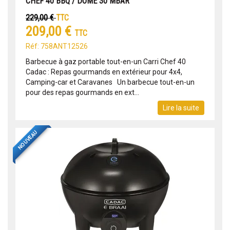
CHEF 40 BBQ / DÔME 30 MBAR
229,00 €
TTC
209,00 €
TTC
Réf: 758ANT12526
Barbecue à gaz portable tout-en-un Carri Chef 40
Cadac : Repas gourmands en extérieur pour 4x4,
Camping-car et Caravanes Un barbecue tout-en-un
pour des repas gourmands en ext...
Lire la suite
NOUVEAU