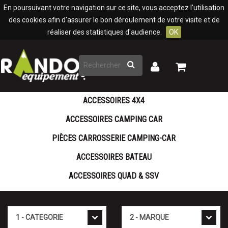
Panneau de gestion des cookies
En poursuivant votre navigation sur ce site, vous acceptez l'utilisation
des cookies afin d'assurer le bon déroulement de votre visite et de
réaliser des statistiques d'audience.
OK
Rechercher
Mon
Mon
panier
compte
ACCESSOIRES 4X4
ACCESSOIRES CAMPING CAR
PIÈCES CARROSSERIE CAMPING-CAR
ACCESSOIRES BATEAU
ACCESSOIRES QUAD & SSV
Cat�gorie
Marque