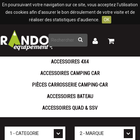
Panneau de gestion des cookies
En poursuivant votre navigation sur ce site, vous acceptez l'utilisation
des cookies afin d'assurer le bon déroulement de votre visite et de
réaliser des statistiques d'audience.
OK
Rechercher
Mon
Mon
panier
compte
ACCESSOIRES 4X4
ACCESSOIRES CAMPING CAR
PIÈCES CARROSSERIE CAMPING-CAR
ACCESSOIRES BATEAU
ACCESSOIRES QUAD & SSV
Cat�gorie
Marque