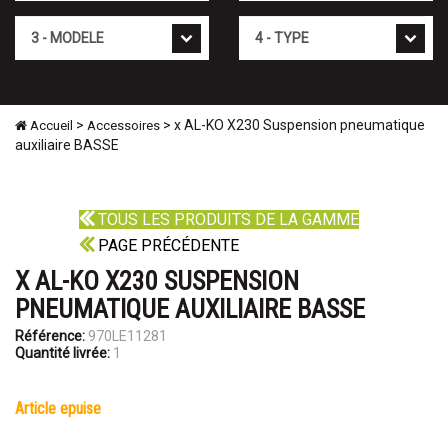
Mod�le
Type
>
> x AL-KO X230 Suspension pneumatique
Accueil
Accessoires
auxiliaire BASSE
TOUS LES PRODUITS DE LA GAMME
PAGE PRÉCÉDENTE
X AL-KO X230 SUSPENSION
PNEUMATIQUE AUXILIAIRE BASSE
Référence:
970LE11281
Quantité livrée:
1
article epuise