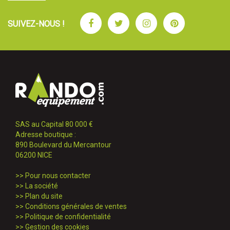
Facebook
Twitter
Instagram
Pinterest
SUIVEZ-NOUS !
SAS au Capital 80 000 €
Adresse boutique :
890 Boulevard du Mercantour
06200 NICE
>>
Pour nous contacter
>>
La société
>>
Plan du site
>>
Conditions générales de ventes
>>
Politique de confidentialité
>>
Gestion des cookies