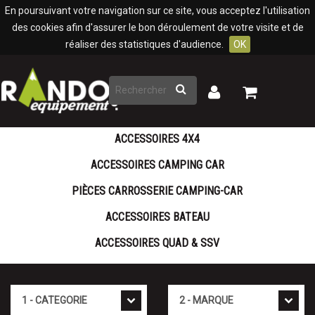
Panneau de gestion des cookies
En poursuivant votre navigation sur ce site, vous acceptez l'utilisation
des cookies afin d'assurer le bon déroulement de votre visite et de
réaliser des statistiques d'audience.
OK
Rechercher
Mon
Mon
panier
compte
ACCESSOIRES 4X4
ACCESSOIRES CAMPING CAR
PIÈCES CARROSSERIE CAMPING-CAR
ACCESSOIRES BATEAU
ACCESSOIRES QUAD & SSV
Cat�gorie
Marque