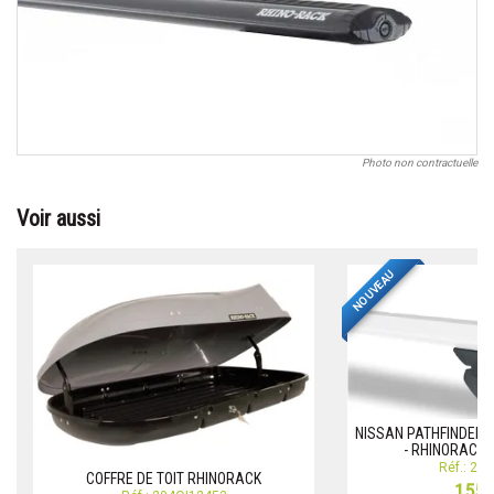
Photo non contractuelle
Voir aussi
NOUVEAU
NISSAN PATHFINDER 
- RHINORACK 
Réf.: 20
COFFRE DE TOIT RHINORACK
155,