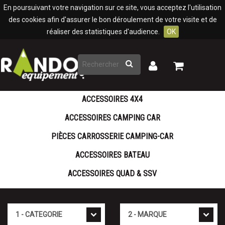
Panneau de gestion des cookies
En poursuivant votre navigation sur ce site, vous acceptez l'utilisation
des cookies afin d'assurer le bon déroulement de votre visite et de
réaliser des statistiques d'audience.
OK
Rechercher
Mon
Mon
panier
compte
ACCESSOIRES 4X4
ACCESSOIRES CAMPING CAR
PIÈCES CARROSSERIE CAMPING-CAR
ACCESSOIRES BATEAU
ACCESSOIRES QUAD & SSV
Cat�gorie
Marque