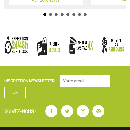
Réf.: 204OI12453
INSCRIPTION NEWSLETTER
Facebook
Twitter
Instagram
Pinterest
SUIVEZ-NOUS !