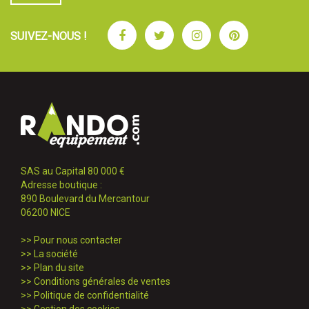
Facebook
Twitter
Instagram
Pinterest
SUIVEZ-NOUS !
SAS au Capital 80 000 €
Adresse boutique :
890 Boulevard du Mercantour
06200 NICE
>>
Pour nous contacter
>>
La société
>>
Plan du site
>>
Conditions générales de ventes
>>
Politique de confidentialité