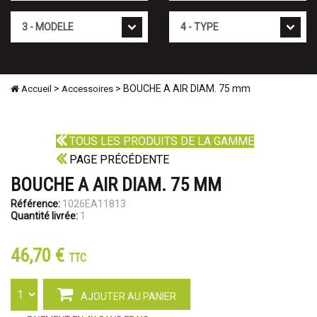
Mod�le
Type
>
> BOUCHE A AIR DIAM. 75 mm
Accueil
Accessoires
TOUS LES PRODUITS DE LA GAMME
PAGE PRÉCÉDENTE
BOUCHE A AIR DIAM. 75 MM
Référence:
1026EA11813
Quantité livrée:
1
46,70 €
TTC
AJOUTER AU PANIER