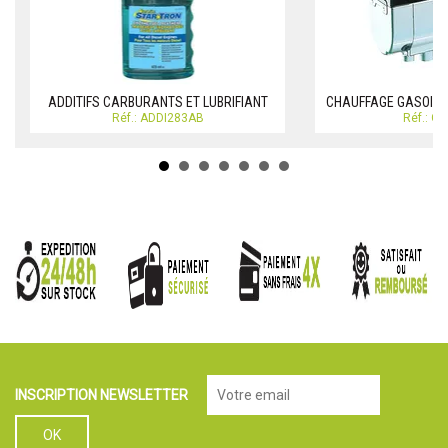
ADDITIFS CARBURANTS ET LUBRIFIANT
CHAUFFAGE GASOIL -
Réf.: ADDI283AB
Réf.: C
INSCRIPTION NEWSLETTER