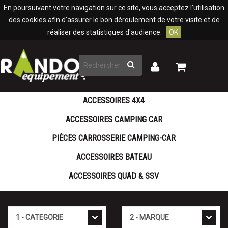
Panneau de gestion des cookies
En poursuivant votre navigation sur ce site, vous acceptez l'utilisation
des cookies afin d'assurer le bon déroulement de votre visite et de
réaliser des statistiques d'audience.
OK
Rechercher
Mon
Mon
panier
compte
ACCESSOIRES 4X4
ACCESSOIRES CAMPING CAR
PIÈCES CARROSSERIE CAMPING-CAR
ACCESSOIRES BATEAU
ACCESSOIRES QUAD & SSV
Cat�gorie
Marque