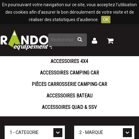
Panneau de gestion des cookies
En poursuivant votre navigation sur ce site, vous acceptez l'utilisation
des cookies afin d'assurer le bon déroulement de votre visite et de
réaliser des statistiques d'audience.
OK
Rechercher
Mon
Mon
panier
compte
ACCESSOIRES 4X4
ACCESSOIRES CAMPING CAR
PIÈCES CARROSSERIE CAMPING-CAR
ACCESSOIRES BATEAU
ACCESSOIRES QUAD & SSV
Cat�gorie
Marque