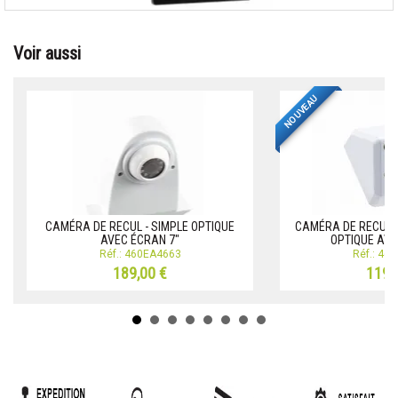
Voir aussi
NOUVEAU
CAMÉRA DE RECUL - SIMPLE OPTIQUE
CAMÉRA DE RECUL 
AVEC ÉCRAN 7"
OPTIQUE AVE
Réf.: 460EA4663
Réf.: 46
189,00 €
119,