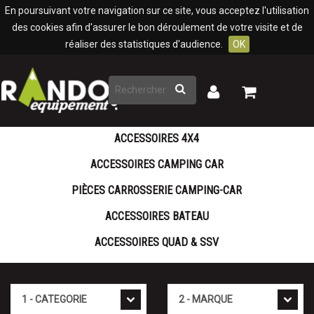
Panneau de gestion des cookies
En poursuivant votre navigation sur ce site, vous acceptez l'utilisation
des cookies afin d'assurer le bon déroulement de votre visite et de
réaliser des statistiques d'audience.
OK
Rechercher
Mon
Mon
panier
compte
ACCESSOIRES 4X4
ACCESSOIRES CAMPING CAR
PIÈCES CARROSSERIE CAMPING-CAR
ACCESSOIRES BATEAU
ACCESSOIRES QUAD & SSV
Cat�gorie
Marque