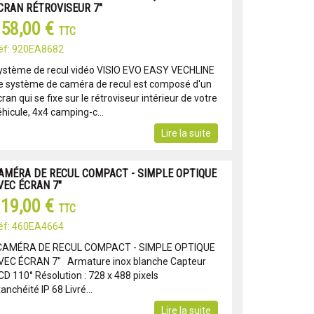
CRAN RÉTROVISEUR 7"
58,00 €
TTC
éf: 920EA8682
ystème de recul vidéo VISIO EVO EASY VECHLINE
e système de caméra de recul est composé d'un
ran qui se fixe sur le rétroviseur intérieur de votre
hicule, 4x4 camping-c...
Lire la suite
AMÉRA DE RECUL COMPACT - SIMPLE OPTIQUE
VEC ÉCRAN 7"
19,00 €
TTC
éf: 460EA4664
AMÉRA DE RECUL COMPACT - SIMPLE OPTIQUE
VEC ÉCRAN 7" Armature inox blanche Capteur
CD 110° Résolution : 728 x 488 pixels
anchéité IP 68 Livré...
Lire la suite