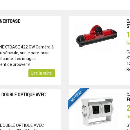
NEXTBASE
C
S
1
R
EXTBASE 422 GW Caméra à
C
 du véhicule, sur le pare-brise
S
sécurité. Les images
1
nt de prouver v...
Ré
Lire la suite
NOUVEAU
 DOUBLE OPTIQUE AVEC
C
É
2
R
 DOUBLE OPTIQUE AVEC
S