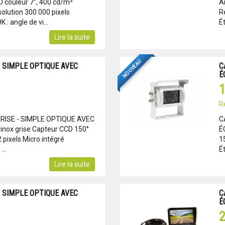
 couleur 7’’, 400 cd/m²
A
olution 300 000 pixels
Ré
: angle de vi...
Ét
Lire la suite
NOUVEAU
 SIMPLE OPTIQUE AVEC
C
É
1
R
RISE - SIMPLE OPTIQUE AVEC
C
nox grise Capteur CCD 150°
É
 pixels Micro intégré
15
...
Ét
Lire la suite
 SIMPLE OPTIQUE AVEC
C
É
2