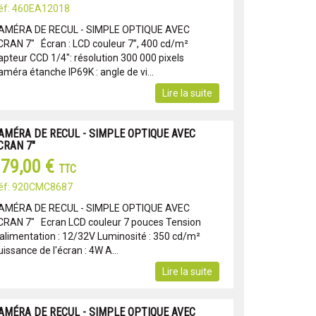
éf: 460EA12018
AMÉRA DE RECUL - SIMPLE OPTIQUE AVEC
CRAN 7" Écran : LCD couleur 7’’, 400 cd/m²
apteur CCD 1/4": résolution 300 000 pixels
améra étanche IP69K : angle de vi...
Lire la suite
AMÉRA DE RECUL - SIMPLE OPTIQUE AVEC
CRAN 7"
79,00 €
TTC
éf: 920CMC8687
AMÉRA DE RECUL - SIMPLE OPTIQUE AVEC
CRAN 7" Ecran LCD couleur 7 pouces Tension
'alimentation : 12/32V Luminosité : 350 cd/m²
issance de l'écran : 4W A...
Lire la suite
AMÉRA DE RECUL - SIMPLE OPTIQUE AVEC