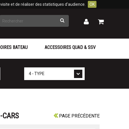
isite et de réaliser des statistiques d'audience.
OK
Rechercher
Mon
Mon
panier
compte
OIRES BATEAU
ACCESSOIRES QUAD & SSV
Type
G-CARS
PAGE PRÉCÉDENTE