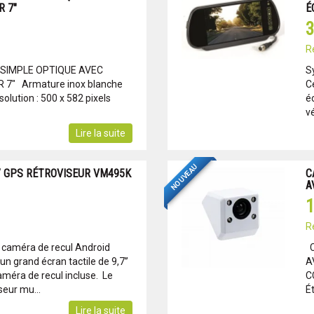
 7"
É
3
R
 SIMPLE OPTIQUE AVEC
S
7" Armature inox blanche
C
lution : 500 x 582 pixels
éc
vé
Lire la suite
NOUVEAU
/ GPS RÉTROVISEUR VM495K
C
A
1
R
caméra de recul Android
C
n grand écran tactile de 9,7’’
A
améra de recul incluse. Le
C
seur mu...
Ét
Lire la suite