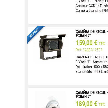
ÉCRAN 7" Écran : LCD
Capteur CCD 1/4": rés
Caméra étanche IP69K 
NOUVEAU
CAMÉRA DE RECUL -
ÉCRAN 7"
159,00 €
TTC
Réf: 920EA12509
CAMÉRA DE RECUL G
ÉCRAN 7" Armature i
Résolution : 500 x 582
Étanchéité IP 68 Livré 
CAMÉRA DE RECUL -
ÉCRAN 7"
189,00 €
TTC