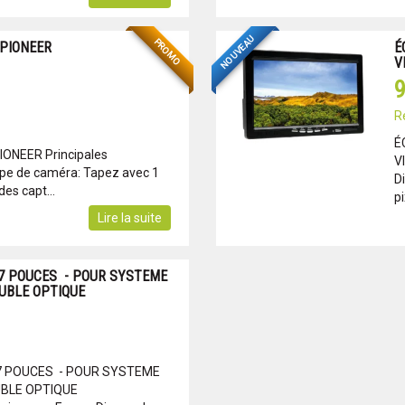
NOUVEAU
PROMO
PIONEER
É
V
9
R
É
ONEER Principales
V
ype de caméra: Tapez avec 1
D
es capt...
pi
Lire la suite
7 POUCES - POUR SYSTEME
UBLE OPTIQUE
7 POUCES - POUR SYSTEME
UBLE OPTIQUE