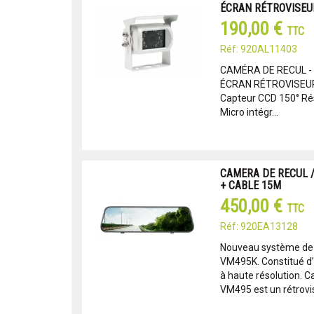
ÉCRAN RÉTROVISEUR
190,00 €
TTC
Réf: 920AL11403
CAMÉRA DE RECUL -
ÉCRAN RÉTROVISEUR 
Capteur CCD 150° Réso
Micro intégr...
CAMERA DE RECUL 
+ CABLE 15M
450,00 €
TTC
Réf: 920EA13128
Nouveau système de 
VM495K. Constitué d’u
à haute résolution. C
VM495 est un rétrovi