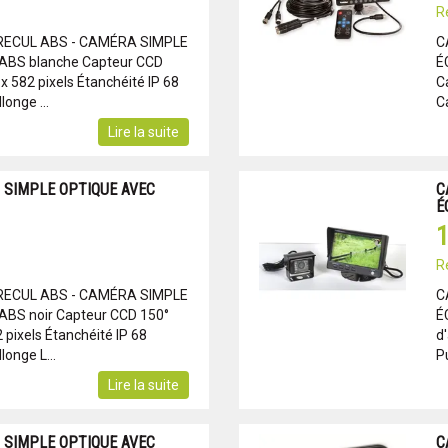
R
RECUL ABS - CAMÉRA SIMPLE
C
BS blanche Capteur CCD
É
 x 582 pixels Étanchéité IP 68
C
longe ...
C
Lire la suite
 SIMPLE OPTIQUE AVEC
C
É
1
R
RECUL ABS - CAMÉRA SIMPLE
C
BS noir Capteur CCD 150°
É
2 pixels Étanchéité IP 68
d
longe L...
Pu
Lire la suite
 SIMPLE OPTIQUE AVEC
C