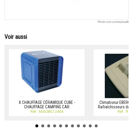
Photo non contractuelle
Voir aussi
X CHAUFFAGE CÉRAMIQUE CUBE -
Climatiseur EBERCO
CHAUFFAGE CAMPING CAR
Rafraîchisseurs dai
Réf.: 660CMC12404
Réf.: RA