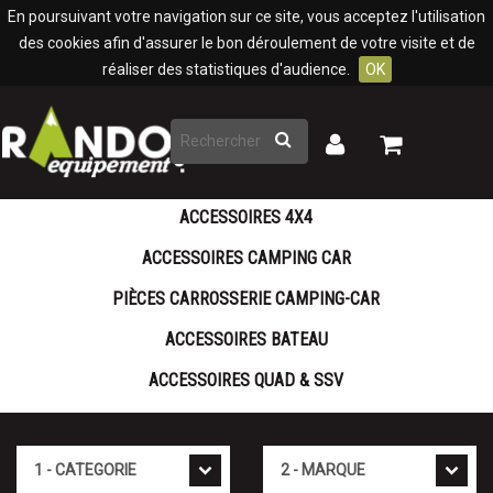
Panneau de gestion des cookies
En poursuivant votre navigation sur ce site, vous acceptez l'utilisation
des cookies afin d'assurer le bon déroulement de votre visite et de
réaliser des statistiques d'audience.
OK
Rechercher
Mon
Mon
panier
compte
ACCESSOIRES 4X4
ACCESSOIRES CAMPING CAR
PIÈCES CARROSSERIE CAMPING-CAR
ACCESSOIRES BATEAU
ACCESSOIRES QUAD & SSV
Cat�gorie
Marque