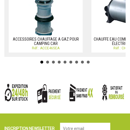
ACCESSOIRES CHAUFFAGE A GAZ POUR
CHAUFFE EAU COMBI 
CAMPING CAR
ÉLECTRIQU
Réf.: ACCE465EA
Réf.: CH
INSCRIPTION NEWSLETTER