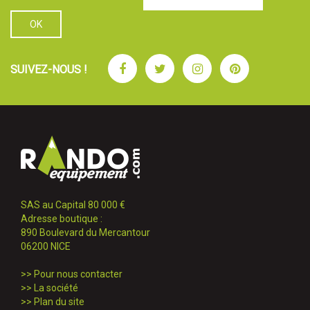
Facebook
Twitter
Instagram
Pinterest
SUIVEZ-NOUS !
SAS au Capital 80 000 €
Adresse boutique :
890 Boulevard du Mercantour
06200 NICE
>>
Pour nous contacter
>>
La société
>>
Plan du site