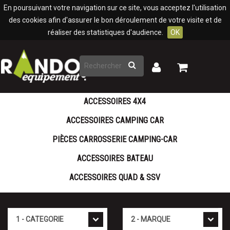
Panneau de gestion des cookies
En poursuivant votre navigation sur ce site, vous acceptez l'utilisation
des cookies afin d'assurer le bon déroulement de votre visite et de
réaliser des statistiques d'audience.
OK
Rechercher
Mon
Mon
panier
compte
ACCESSOIRES 4X4
ACCESSOIRES CAMPING CAR
PIÈCES CARROSSERIE CAMPING-CAR
ACCESSOIRES BATEAU
ACCESSOIRES QUAD & SSV
Cat�gorie
Marque