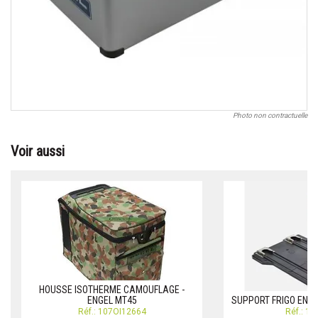
Photo non contractuelle
Voir aussi
HOUSSE ISOTHERME CAMOUFLAGE -
ENGEL MT45
SUPPORT FRIGO ENGE
Réf.: 107OI12664
Réf.: 1