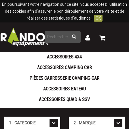
Panneau de gestion des cookies
En poursuivant votre navigation sur ce site, vous acceptez l'utilisation
des cookies afin d'assurer le bon déroulement de votre visite et de
réaliser des statistiques d'audience.
OK
Rechercher
Mon
Mon
panier
compte
ACCESSOIRES 4X4
ACCESSOIRES CAMPING CAR
PIÈCES CARROSSERIE CAMPING-CAR
ACCESSOIRES BATEAU
ACCESSOIRES QUAD & SSV
Cat�gorie
Marque