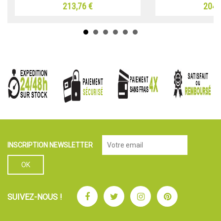
213,76 €
204,
INSCRIPTION NEWSLETTER
Facebook
Twitter
Instagram
Pinterest
SUIVEZ-NOUS !