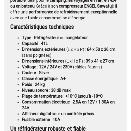
portable
idéal pour le
camping, les voyages en van, en 4x4
ou en bateau
. Grâce à son
compresseur ENGEL Sawafuji
, il
offre une
performance de refroidissement exceptionnelle
avec une faible consommation d'énergie.
Caractéristiques techniques
Type
:
Réfrigérateur
ou
congélateur
Capacité
:
41L
Dimensions extérieures
(L x H x P) :
64 x 50 x 36 cm
(sans poignées)
Dimensions intérieures
(L x H x P) :
39 x 41 x 27 cm
Voltage
:
12V / 24V et 230V
(câbles fournis)
Couleur
:
Silver
Classe énergétique
:
A+
Poids
:
24 kg
Niveau sonore
:
38 dB maxi
Plage de température
:
+10ºC jusqu'à -18ºC
Consommation électrique
:
2.5A en 12V / 1.30A en
24V
Afficheur digital
pour un
contrôle précis
Fusible externe
:
10A
Un réfrigérateur robuste et fiable