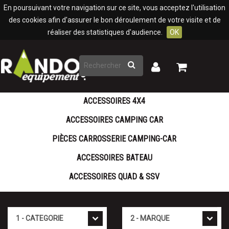
Panneau de gestion des cookies
En poursuivant votre navigation sur ce site, vous acceptez l'utilisation
des cookies afin d'assurer le bon déroulement de votre visite et de
réaliser des statistiques d'audience.
OK
Rechercher
Mon
Mon
panier
compte
ACCESSOIRES 4X4
ACCESSOIRES CAMPING CAR
PIÈCES CARROSSERIE CAMPING-CAR
ACCESSOIRES BATEAU
ACCESSOIRES QUAD & SSV
Cat�gorie
Marque