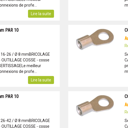
onnexions de profe...
m
Lire la suite
mm PAR 10
C
R
: 16-26 / Ø 8 mmBRICOLAGE
S
- OUTILLAGE COSSE - cosse
C
 SERTISSAGELe meilleur
p
onnexions de profe...
m
Lire la suite
mm PAR 10
C
R
: 26-42 / Ø 8 mmBRICOLAGE
S
- OUTILLAGE COSSE - cosse
C