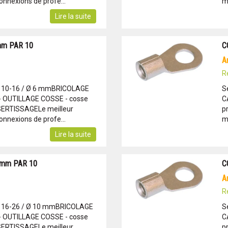
onnexions de profe...
m
Lire la suite
mm PAR 10
C
R
: 10-16 / Ø 6 mmBRICOLAGE
S
- OUTILLAGE COSSE - cosse
C
 SERTISSAGELe meilleur
p
onnexions de profe...
m
Lire la suite
 mm PAR 10
C
R
: 16-26 / Ø 10 mmBRICOLAGE
S
- OUTILLAGE COSSE - cosse
C
 SERTISSAGELe meilleur
p