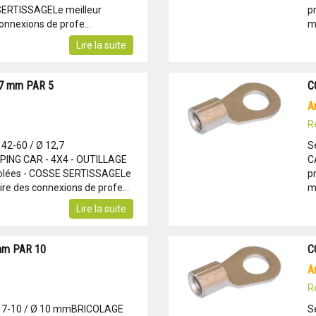
 SERTISSAGELe meilleur
p
onnexions de profe...
m
Lire la suite
,7 mm PAR 5
C
R
 42-60 / Ø 12,7
S
NG CAR - 4X4 - OUTILLAGE
C
solées - COSSE SERTISSAGELe
p
re des connexions de profe...
m
Lire la suite
mm PAR 10
C
R
: 7-10 / Ø 10 mmBRICOLAGE
S