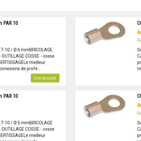
m PAR 10
C
R
: 7-10 / Ø 6 mmBRICOLAGE
S
- OUTILLAGE COSSE - cosse
C
 SERTISSAGELe meilleur
p
onnexions de profe...
m
Lire la suite
m PAR 10
C
R
: 7-10 / Ø 5 mmBRICOLAGE
S
- OUTILLAGE COSSE - cosse
C
 SERTISSAGELe meilleur
p