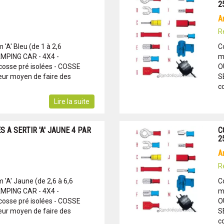
2
R
'A' Bleu (de 1 à 2,6
C
PING CAR - 4X4 -
m
osse pré isolées - COSSE
O
ur moyen de faire des
S
c
Lire la suite
 A SERTIR 'A' JAUNE 4 PAR
C
2
R
'A' Jaune (de 2,6 à 6,6
C
PING CAR - 4X4 -
m
osse pré isolées - COSSE
O
ur moyen de faire des
S
co