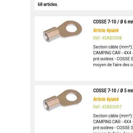
68 articles.
COSSE 7-10 / Ø 6 m
article épuisé
Réf: 45AB5008
Section câble (mm²)
CAMPING CAR - 4X4 
pré isolées - COSSE
moyen de faire des c
COSSE 7-10 / Ø 5 m
article épuisé
Réf: 45AB5007
Section câble (mm²)
CAMPING CAR - 4X4 
pré isolées - COSSE