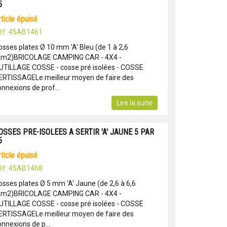
5
article épuisé
éf: 45AB1461
osses plates Ø 10 mm 'A' Bleu (de 1 à 2,6
m2)BRICOLAGE CAMPING CAR - 4X4 -
UTILLAGE COSSE - cosse pré isolées - COSSE
ERTISSAGELe meilleur moyen de faire des
onnexions de prof...
Lire la suite
OSSES PRE-ISOLEES A SERTIR 'A' JAUNE 5 PAR
5
article épuisé
éf: 45AB1468
osses plates Ø 5 mm 'A' Jaune (de 2,6 à 6,6
m2)BRICOLAGE CAMPING CAR - 4X4 -
UTILLAGE COSSE - cosse pré isolées - COSSE
ERTISSAGELe meilleur moyen de faire des
nnexions de p...