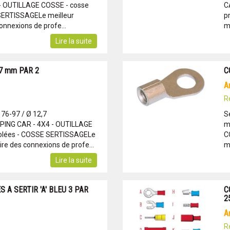
- OUTILLAGE COSSE - cosse
C
 SERTISSAGELe meilleur
p
onnexions de profe...
m
Lire la suite
,7 mm PAR 2
C
R
 76-97 / Ø 12,7
S
NG CAR - 4X4 - OUTILLAGE
m
solées - COSSE SERTISSAGELe
C
re des connexions de profe...
m
Lire la suite
 A SERTIR 'A' BLEU 3 PAR
C
2
R