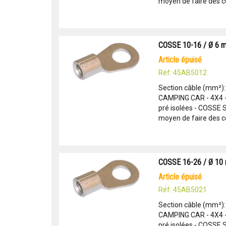
moyen de faire des c
COSSE 10-16 / Ø 6 
article épuisé
Réf: 45AB5012
Section câble (mm²)
CAMPING CAR - 4X4 
pré isolées - COSSE
moyen de faire des c
COSSE 16-26 / Ø 10
article épuisé
Réf: 45AB5021
Section câble (mm²)
CAMPING CAR - 4X4 
pré isolées - COSSE