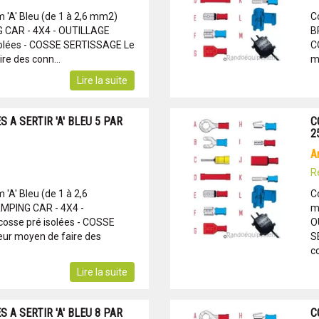
 'A' Bleu (de 1 à 2,6 mm2)
C
CAR - 4X4 - OUTILLAGE
B
solées - COSSE SERTISSAGE Le
C
re des conn...
m
Lire la suite
 A SERTIR 'A' BLEU 5 PAR
C
2
R
'A' Bleu (de 1 à 2,6
C
PING CAR - 4X4 -
m
osse pré isolées - COSSE
O
ur moyen de faire des
S
c
Lire la suite
 A SERTIR 'A' BLEU 8 PAR
C