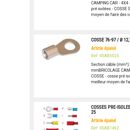
CAMPING CAR - 4X4 
pré isolées - COSSE
moyen de faire des c
COSSE 76-97 / Ø 12
article épuisé
Réf: 45AB5025
Section câble (mm²):
mmBRICOLAGE CAMPI
COSSE - cosse pré i
meilleur moyen de fai
COSSES PRE-ISOLEES
25
article épuisé
Réf: 45AB1463