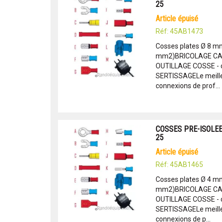
25
article épuisé
Réf: 45AB1473
Cosses plates Ø 8 mm 
mm2)BRICOLAGE CAM
OUTILLAGE COSSE - c
SERTISSAGELe meille
connexions de prof...
COSSES PRE-ISOLEES
25
article épuisé
Réf: 45AB1465
Cosses plates Ø 4 mm 
mm2)BRICOLAGE CAM
OUTILLAGE COSSE - c
SERTISSAGELe meille
connexions de p...