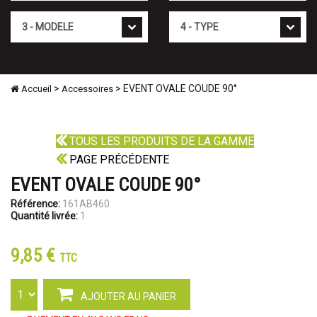
Mod�le
Type
>
> EVENT OVALE COUDE 90°
Accueil
Accessoires
TOUS LES PRODUITS DE LA GAMME
PAGE PRÉCÉDENTE
EVENT OVALE COUDE 90°
Référence:
161AB460
Quantité livrée:
1
9,85 €
TTC
AJOUTER AU PANIER