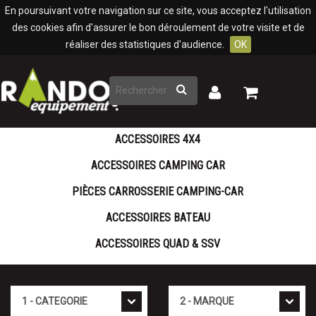
Panneau de gestion des cookies
En poursuivant votre navigation sur ce site, vous acceptez l'utilisation
des cookies afin d'assurer le bon déroulement de votre visite et de
réaliser des statistiques d'audience.
OK
Rechercher
Mon
Mon
panier
compte
ACCESSOIRES 4X4
ACCESSOIRES CAMPING CAR
PIÈCES CARROSSERIE CAMPING-CAR
ACCESSOIRES BATEAU
ACCESSOIRES QUAD & SSV
Cat�gorie
Marque