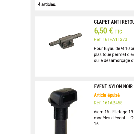
4 articles.
CLAPET ANTI RETO
6,50 €
TTC
Réf: 161EA11370
Pour tuyau de Ø 10 o
plasitque permet d'évi
ou le désamorçage d
EVENT NYLON NOIR 
article épuisé
Réf: 161AB458
diam:16 - Filetage:19
modèles d'évent : - Ov
16