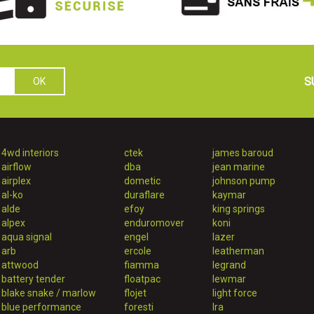
S
4wd interiors
ctek
james baroud
airflow
dba
jean marine
airplex
dometic
johnson pump
al-ko
duraflare
kaymar
alde
efoy
king springs
alpex
enduromover
koni
aqua signal
engel
lazer
arb
ercole
leatherman
attwood
fiamma
legrand
battery tender
floatpac
lewmar
blake snake / marlow
flojet
light force
blue performance
foresti
lra