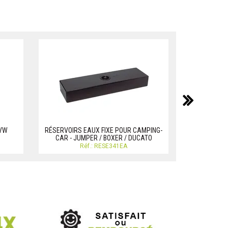
suiv
 VW
RÉSERVOIRS EAUX FIXE POUR CAMPING-
RESERVOIR
CAR - JUMPER / BOXER / DUCATO
ANTIROULIS R
Réf.: RESE341EA