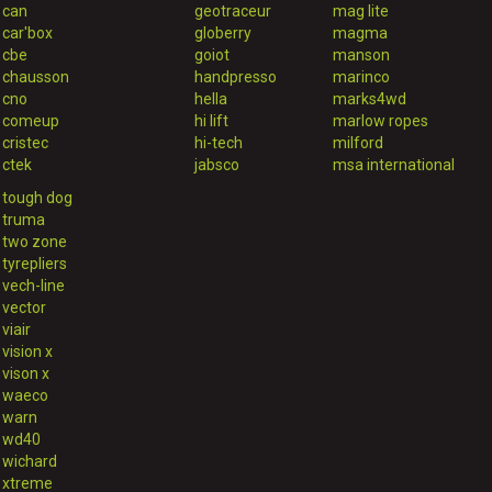
can
geotraceur
mag lite
car'box
globerry
magma
cbe
goiot
manson
chausson
handpresso
marinco
cno
hella
marks4wd
comeup
hi lift
marlow ropes
cristec
hi-tech
milford
ctek
jabsco
msa international
tough dog
truma
two zone
tyrepliers
vech-line
vector
viair
vision x
vison x
waeco
warn
wd40
wichard
xtreme