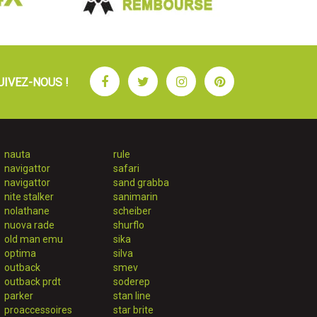
Facebook
Twitter
Instagram
Pinterest
UIVEZ-NOUS !
nauta
rule
navigattor
safari
navigattor
sand grabba
nite stalker
sanimarin
nolathane
scheiber
nuova rade
shurflo
old man emu
sika
optima
silva
outback
smev
outback prdt
soderep
parker
stan line
proaccessoires
star brite