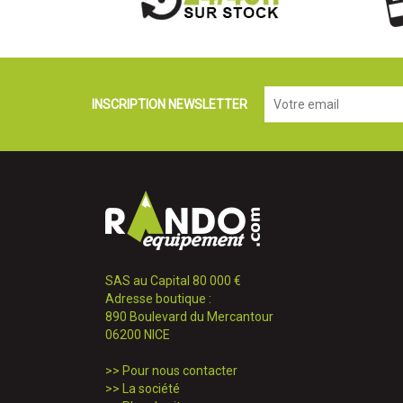
INSCRIPTION NEWSLETTER
SAS au Capital 80 000 €
Adresse boutique :
890 Boulevard du Mercantour
06200 NICE
>>
Pour nous contacter
>>
La société