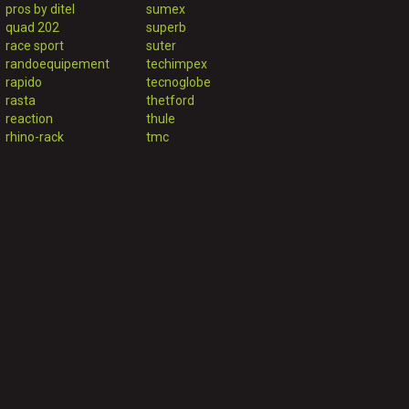
pros by ditel
sumex
quad 202
superb
race sport
suter
randoequipement
techimpex
rapido
tecnoglobe
rasta
thetford
reaction
thule
rhino-rack
tmc