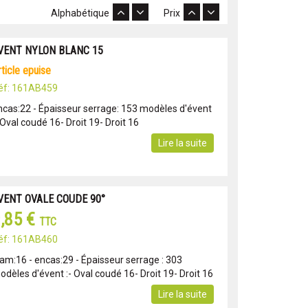
Alphabétique
Prix
VENT NYLON BLANC 15
article epuise
éf: 161AB459
ncas:22 - Épaisseur serrage: 153 modèles d'évent
 Oval coudé 16- Droit 19- Droit 16
Lire la suite
VENT OVALE COUDE 90°
,85 €
TTC
éf: 161AB460
iam:16 - encas:29 - Épaisseur serrage : 303
odèles d'évent :- Oval coudé 16- Droit 19- Droit 16
Lire la suite