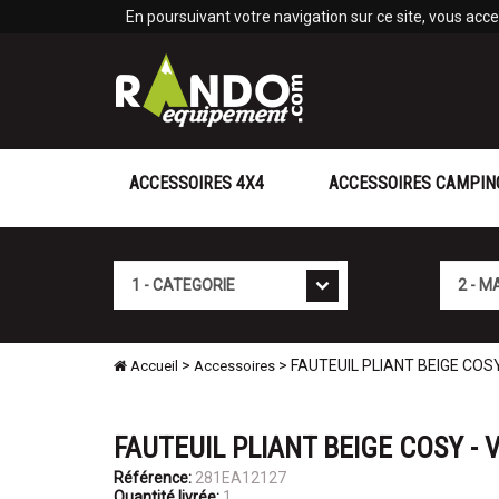
Panneau de gestion des cookies
En poursuivant votre navigation sur ce site, vous accep
ACCESSOIRES 4X4
ACCESSOIRES CAMPIN
Cat�gorie
Marque
>
> FAUTEUIL PLIANT BEIGE COS
Accueil
Accessoires
FAUTEUIL PLIANT BEIGE COSY -
Référence:
281EA12127
Quantité livrée:
1