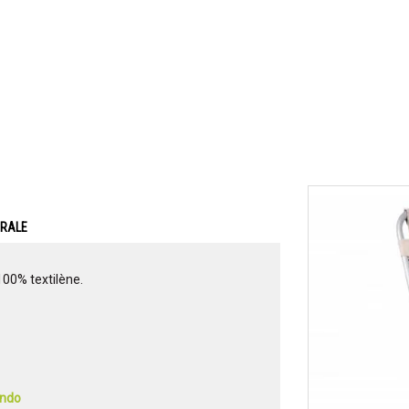
ERALE
100% textilène.
ondo