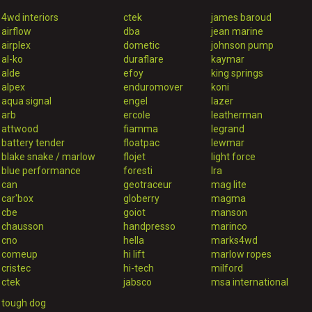
4wd interiors
ctek
james baroud
airflow
dba
jean marine
airplex
dometic
johnson pump
al-ko
duraflare
kaymar
alde
efoy
king springs
alpex
enduromover
koni
aqua signal
engel
lazer
arb
ercole
leatherman
attwood
fiamma
legrand
battery tender
floatpac
lewmar
blake snake / marlow
flojet
light force
blue performance
foresti
lra
can
geotraceur
mag lite
car'box
globerry
magma
cbe
goiot
manson
chausson
handpresso
marinco
cno
hella
marks4wd
comeup
hi lift
marlow ropes
cristec
hi-tech
milford
ctek
jabsco
msa international
tough dog