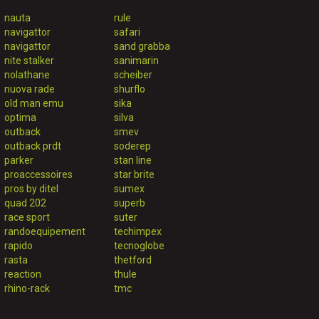
nauta
rule
navigattor
safari
navigattor
sand grabba
nite stalker
sanimarin
nolathane
scheiber
nuova rade
shurflo
old man emu
sika
optima
silva
outback
smev
outback prdt
soderep
parker
stan line
proaccessoires
star brite
pros by ditel
sumex
quad 202
superb
race sport
suter
randoequipement
techimpex
rapido
tecnoglobe
rasta
thetford
reaction
thule
rhino-rack
tmc