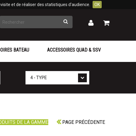
isite et de réaliser des statistiques d'audience.
OK
Rechercher
Mon
Mon
panier
compte
OIRES BATEAU
ACCESSOIRES QUAD & SSV
Type
ODUITS DE LA GAMME
PAGE PRÉCÉDENTE