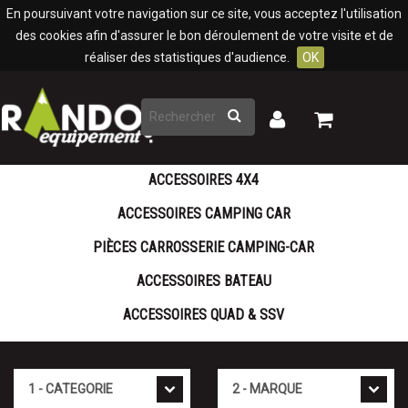
Panneau de gestion des cookies
En poursuivant votre navigation sur ce site, vous acceptez l'utilisation
des cookies afin d'assurer le bon déroulement de votre visite et de
réaliser des statistiques d'audience.
OK
Rechercher
Mon
Mon
panier
compte
ACCESSOIRES 4X4
ACCESSOIRES CAMPING CAR
PIÈCES CARROSSERIE CAMPING-CAR
ACCESSOIRES BATEAU
ACCESSOIRES QUAD & SSV
Cat�gorie
Marque