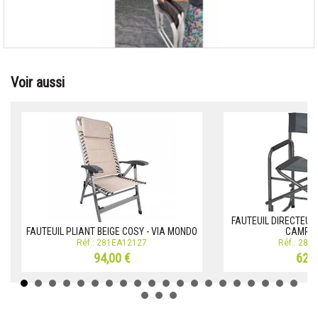
Voir aussi
FAUTEUIL DIRECTEUR
FAUTEUIL PLIANT BEIGE COSY - VIA MONDO
CAMPIN
Réf.: 281EA12127
Réf.: 281
94,00 €
62,0