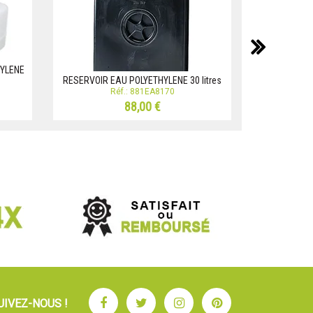
suiv
HYLENE
RESERVOIR EAU POLYETHYLENE 30 litres
RESERVOIR E
Réf.: 881EA8170
88,00 €
Facebook
Twitter
Instagram
Pinterest
UIVEZ-NOUS !