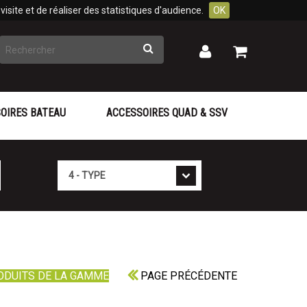
isite et de réaliser des statistiques d'audience.
OK
Rechercher
Mon
Mon
panier
compte
OIRES BATEAU
ACCESSOIRES QUAD & SSV
Type
ODUITS DE LA GAMME
PAGE PRÉCÉDENTE