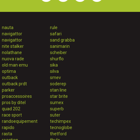
nauta
rule
navigattor
safari
navigattor
sand grabba
nite stalker
sanimarin
nolathane
scheiber
nuova rade
shurflo
old man emu
sika
optima
silva
outback
smev
outback prdt
soderep
parker
stan line
proaccessoires
star brite
pros by ditel
sumex
quad 202
superb
race sport
suter
randoequipement
techimpex
rapido
tecnoglobe
rasta
thetford
reaction
thule