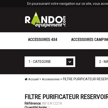
Panneau de gestion des cookies
En poursuivant votre navigation sur ce site, vous accep
ACCESSOIRES 4X4
ACCESSOIRES CAMPIN
Cat�gorie
Marque
>
> FILTRE PURIFICATEUR RESE
Accueil
Accessoires
FILTRE PURIFICATEUR RESERVO
Référence:
881EA12218
Quantité livrée:
1