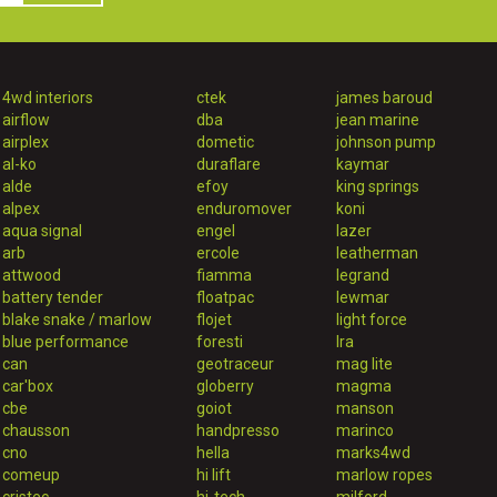
4wd interiors
ctek
james baroud
airflow
dba
jean marine
airplex
dometic
johnson pump
al-ko
duraflare
kaymar
alde
efoy
king springs
alpex
enduromover
koni
aqua signal
engel
lazer
arb
ercole
leatherman
attwood
fiamma
legrand
battery tender
floatpac
lewmar
blake snake / marlow
flojet
light force
blue performance
foresti
lra
can
geotraceur
mag lite
car'box
globerry
magma
cbe
goiot
manson
chausson
handpresso
marinco
cno
hella
marks4wd
comeup
hi lift
marlow ropes
cristec
hi-tech
milford