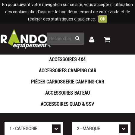
Panneau de gestion des cookies
En poursuivant votre navigation sur ce site, vous acceptez l'utilisation
des cookies afin d'assurer le bon déroulement de votre visite et de
réaliser des statistiques d'audience.
OK
Rechercher
Mon
Mon
panier
compte
ACCESSOIRES 4X4
ACCESSOIRES CAMPING CAR
PIÈCES CARROSSERIE CAMPING-CAR
ACCESSOIRES BATEAU
ACCESSOIRES QUAD & SSV
Cat�gorie
Marque