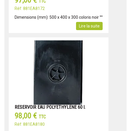
97,00 €
TTC
Réf: 881EA8172
Dimensions (mm): 500 x 400 x 300 coloris noir °°
Lire la suite
RESERVOIR EAU POLYETHYLENE 60 l.
98,00 €
TTC
Réf: 881EA8180