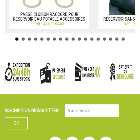
PASSE CLOISON RACCORD POUR
RESERVOIR EAU POTABLE ACCESSOIRES
RESERVOIR SANS CL
Réf.: ACCE154AB
Réf.: RE
INSCRIPTION NEWSLETTER