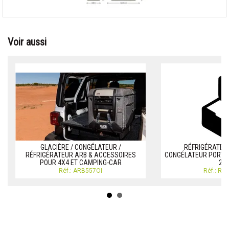
Voir aussi
GLACIÈRE / CONGÉLATEUR /
RÉFRIGÉRATEUR
RÉFRIGÉRATEUR ARB & ACCESSOIRES
CONGÉLATEUR PORTAB
POUR 4X4 ET CAMPING-CAR
22
Réf.: ARB557OI
Réf.: RE