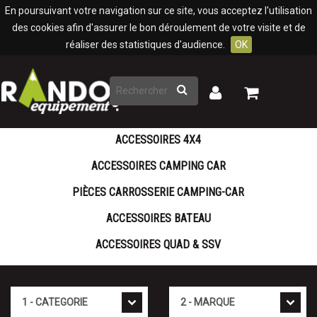
Panneau de gestion des cookies
En poursuivant votre navigation sur ce site, vous acceptez l'utilisation
des cookies afin d'assurer le bon déroulement de votre visite et de
réaliser des statistiques d'audience.
OK
Rechercher
Mon
Mon
panier
compte
ACCESSOIRES 4X4
ACCESSOIRES CAMPING CAR
PIÈCES CARROSSERIE CAMPING-CAR
ACCESSOIRES BATEAU
ACCESSOIRES QUAD & SSV
Cat�gorie
Marque