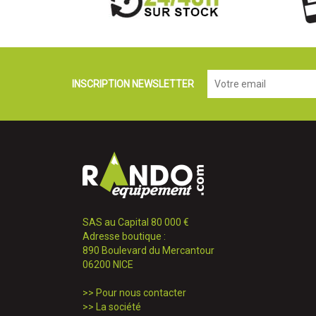
INSCRIPTION NEWSLETTER
SAS au Capital 80 000 €
Adresse boutique :
890 Boulevard du Mercantour
06200 NICE
>>
Pour nous contacter
>>
La société