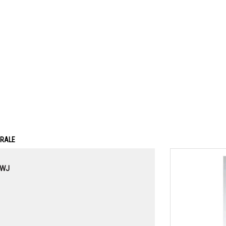
ERALE
E WJ