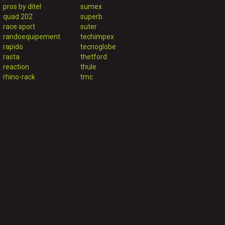
pros by ditel
sumex
quad 202
superb
race sport
suter
randoequipement
techimpex
rapido
tecnoglobe
rasta
thetford
reaction
thule
rhino-rack
tmc