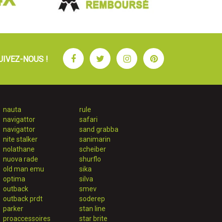
Facebook
Twitter
Instagram
Pinterest
UIVEZ-NOUS !
nauta
rule
navigattor
safari
navigattor
sand grabba
nite stalker
sanimarin
nolathane
scheiber
nuova rade
shurflo
old man emu
sika
optima
silva
outback
smev
outback prdt
soderep
parker
stan line
proaccessoires
star brite