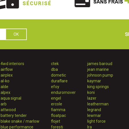
S
4wd interiors
ctek
james baroud
airflow
dba
jean marine
airplex
dometic
johnson pump
al-ko
duraflare
kaymar
alde
efoy
king springs
alpex
enduromover
koni
aqua signal
engel
lazer
arb
ercole
leatherman
attwood
fiamma
legrand
battery tender
floatpac
lewmar
blake snake / marlow
flojet
light force
blue performance
foresti
lra