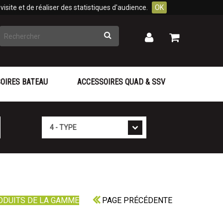
isite et de réaliser des statistiques d'audience.
OK
Rechercher
Mon
Mon
panier
compte
OIRES BATEAU
ACCESSOIRES QUAD & SSV
Type
ODUITS DE LA GAMME
PAGE PRÉCÉDENTE