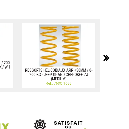
suiv
/ 200-
RESSORTS H
K / WH
200KG - JEE
RESSORTS HÉLICOIDAUX ARR +50MM / 0-
200-KG - JEEP GRAND CHEROKEE ZJ
(MEDIUM)
Réf.: 763OI1066