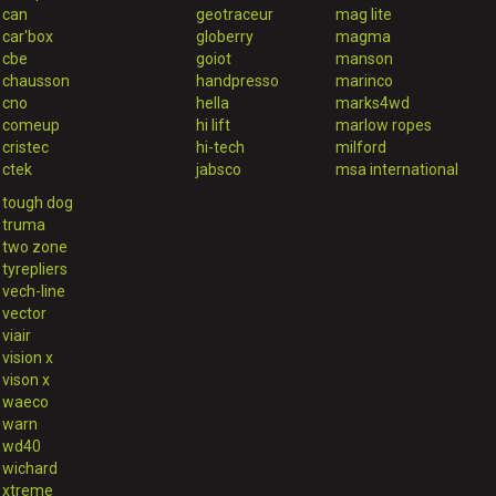
can
geotraceur
mag lite
car'box
globerry
magma
cbe
goiot
manson
chausson
handpresso
marinco
cno
hella
marks4wd
comeup
hi lift
marlow ropes
cristec
hi-tech
milford
ctek
jabsco
msa international
tough dog
truma
two zone
tyrepliers
vech-line
vector
viair
vision x
vison x
waeco
warn
wd40
wichard
xtreme