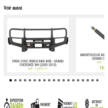
Voir aussi
AMORTISSEUR ARR 
GRAND CHE
PARE-CHOC WINCH BAR ARB - GRAND
Réf.: 7
CHEROKEE WH (2005-2010)
162,
Réf.: 104OI171