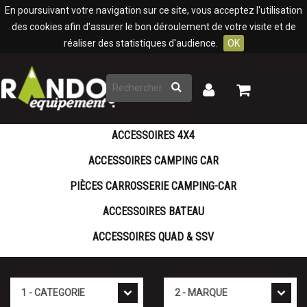
Panneau de gestion des cookies
En poursuivant votre navigation sur ce site, vous acceptez l'utilisation
des cookies afin d'assurer le bon déroulement de votre visite et de
réaliser des statistiques d'audience.
OK
Rechercher
Mon
Mon
panier
compte
ACCESSOIRES 4X4
ACCESSOIRES CAMPING CAR
PIÈCES CARROSSERIE CAMPING-CAR
ACCESSOIRES BATEAU
ACCESSOIRES QUAD & SSV
Cat�gorie
Marque