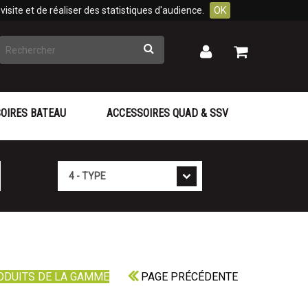
isite et de réaliser des statistiques d'audience.
OK
Rechercher
Mon
Mon
panier
compte
OIRES BATEAU
ACCESSOIRES QUAD & SSV
Type
ODUITS DE LA GAMME
PAGE PRÉCÉDENTE