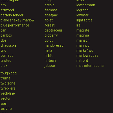
aqua signal
engel
lazer
arb
ercole
leatherman
attwood
fiamma
legrand
battery tender
floatpac
lewmar
blake snake / marlow
flojet
light force
blue performance
foresti
lra
can
geotraceur
mag lite
car'box
globerry
magma
cbe
goiot
manson
chausson
handpresso
marinco
cno
hella
marks4wd
comeup
hi lift
marlow ropes
cristec
hi-tech
milford
ctek
jabsco
msa international
tough dog
truma
two zone
tyrepliers
vech-line
vector
viair
vision x