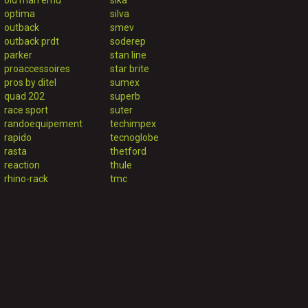
old man emu
sika
optima
silva
outback
smev
outback prdt
soderep
parker
stan line
proaccessoires
star brite
pros by ditel
sumex
quad 202
superb
race sport
suter
randoequipement
techimpex
rapido
tecnoglobe
rasta
thetford
reaction
thule
rhino-rack
tmc