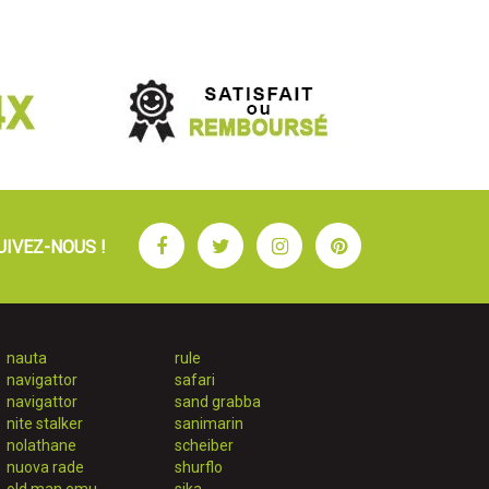
Facebook
Twitter
Instagram
Pinterest
UIVEZ-NOUS !
nauta
rule
navigattor
safari
navigattor
sand grabba
nite stalker
sanimarin
nolathane
scheiber
nuova rade
shurflo