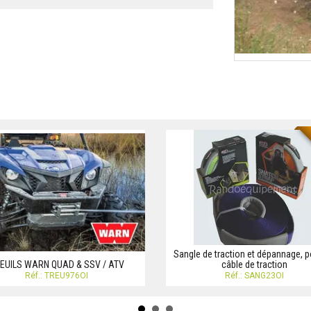
Sangle de traction et dépannage, p
EUILS WARN QUAD & SSV / ATV
câble de traction
Réf.: TREU976OI
Réf.: SANG23OI