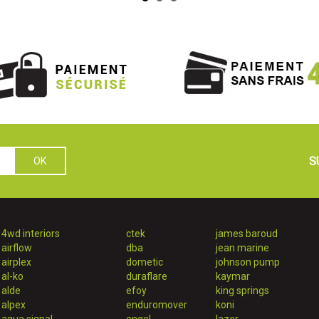
S
4wd interiors
ctek
james baroud
airflow
dba
jean marine
airplex
dometic
johnson pump
al-ko
duraflare
kaymar
alde
efoy
king springs
alpex
enduromover
koni