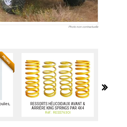
Photo non contractuelle
PROMO
suiv
oulies,
RESSORTS HÉLICOIDAUX AVANT &
RESSORT 
ARRIÈRE KING SPRINGS PAR 4X4
EXTREME 4
Réf.: RESS763OI