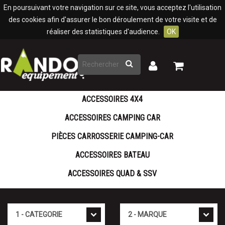
Panneau de gestion des cookies
En poursuivant votre navigation sur ce site, vous acceptez l'utilisation
des cookies afin d'assurer le bon déroulement de votre visite et de
réaliser des statistiques d'audience.
OK
Rechercher
Mon
Mon
panier
compte
ACCESSOIRES 4X4
ACCESSOIRES CAMPING CAR
PIÈCES CARROSSERIE CAMPING-CAR
ACCESSOIRES BATEAU
ACCESSOIRES QUAD & SSV
Cat�gorie
Marque