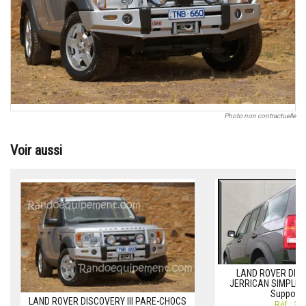
Photo non contractuelle
Voir aussi
LAND ROVER DISC
JERRICAN SIMPLE 
Support 
LAND ROVER DISCOVERY III PARE-CHOCS
Réf.: 3