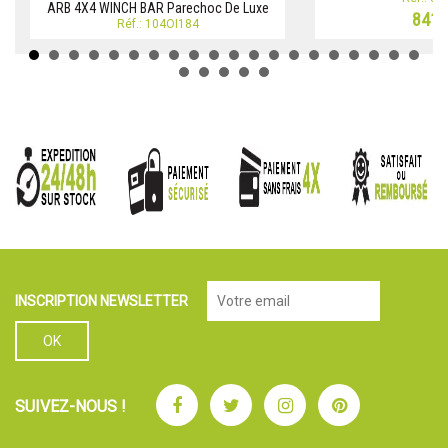
ARB 4X4 WINCH BAR Parechoc De Luxe
841,
Réf.: 104OI184
INSCRIPTION NEWSLETTER
Facebook
Twitter
Instagram
Pinterest
SUIVEZ-NOUS !