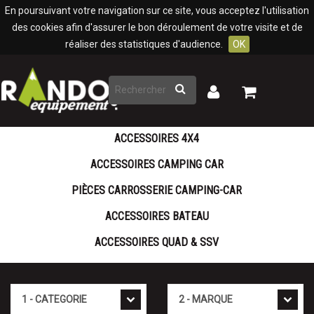
Panneau de gestion des cookies
En poursuivant votre navigation sur ce site, vous acceptez l'utilisation
des cookies afin d'assurer le bon déroulement de votre visite et de
réaliser des statistiques d'audience.
OK
Rechercher
Mon
Mon
panier
compte
ACCESSOIRES 4X4
ACCESSOIRES CAMPING CAR
PIÈCES CARROSSERIE CAMPING-CAR
ACCESSOIRES BATEAU
ACCESSOIRES QUAD & SSV
Cat�gorie
Marque