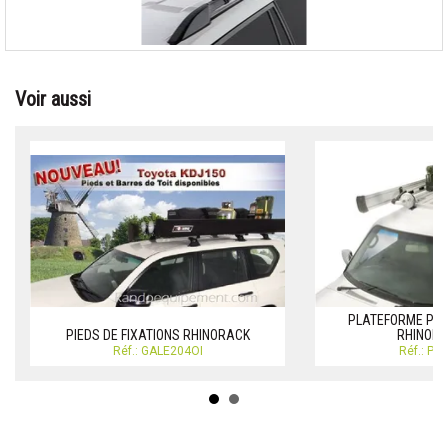
Voir aussi
PLATEFORME PIO
PIEDS DE FIXATIONS RHINORACK
RHINORA
Réf.: GALE204OI
Réf.: PL