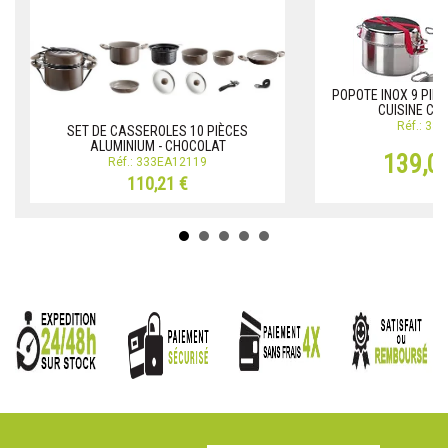
POPOTE INOX 9 PIE
CUISINE CA
Réf.: 33
SET DE CASSEROLES 10 PIÈCES
ALUMINIUM - CHOCOLAT
139,0
Réf.: 333EA12119
110,21 €