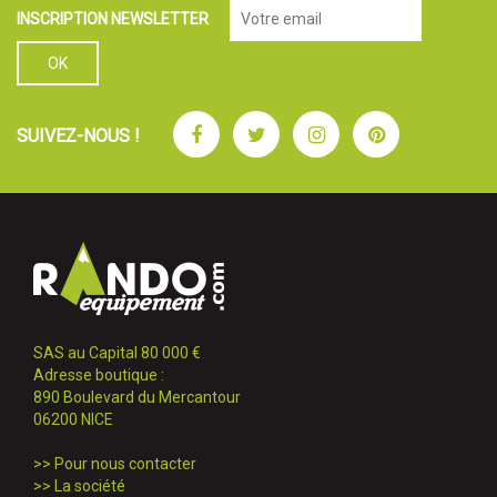
INSCRIPTION NEWSLETTER
Facebook
Twitter
Instagram
Pinterest
SUIVEZ-NOUS !
SAS au Capital 80 000 €
Adresse boutique :
890 Boulevard du Mercantour
06200 NICE
>>
Pour nous contacter
>>
La société