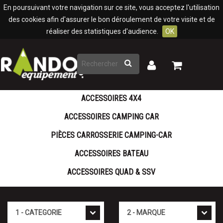
Panneau de gestion des cookies
En poursuivant votre navigation sur ce site, vous acceptez l'utilisation
des cookies afin d'assurer le bon déroulement de votre visite et de
réaliser des statistiques d'audience.
OK
Rechercher
Mon
Mon
panier
compte
ACCESSOIRES 4X4
ACCESSOIRES CAMPING CAR
PIÈCES CARROSSERIE CAMPING-CAR
ACCESSOIRES BATEAU
ACCESSOIRES QUAD & SSV
Cat�gorie
Marque