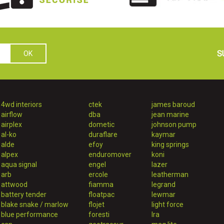
S
4wd interiors
ctek
james baroud
airflow
dba
jean marine
airplex
dometic
johnson pump
al-ko
duraflare
kaymar
alde
efoy
king springs
alpex
enduromover
koni
aqua signal
engel
lazer
arb
ercole
leatherman
attwood
fiamma
legrand
battery tender
floatpac
lewmar
blake snake / marlow
flojet
light force
blue performance
foresti
lra