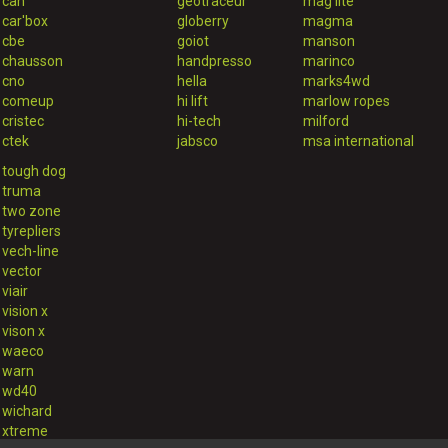
can
geotraceur
mag lite
car'box
globerry
magma
cbe
goiot
manson
chausson
handpresso
marinco
cno
hella
marks4wd
comeup
hi lift
marlow ropes
cristec
hi-tech
milford
ctek
jabsco
msa international
tough dog
truma
two zone
tyrepliers
vech-line
vector
viair
vision x
vison x
waeco
warn
wd40
wichard
xtreme