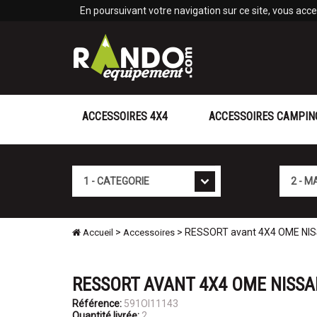
Panneau de gestion des cookies
En poursuivant votre navigation sur ce site, vous accep
ACCESSOIRES 4X4
ACCESSOIRES CAMPIN
Cat�gorie
Marque
>
> RESSORT avant 4X4 OME NI
Accueil
Accessoires
RESSORT AVANT 4X4 OME NISSA
Référence:
591OI11143
Quantité livrée:
2