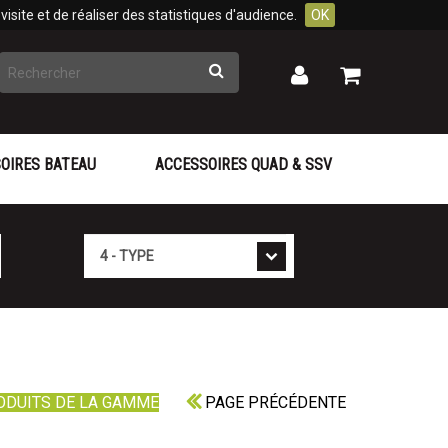
isite et de réaliser des statistiques d'audience.
OK
Rechercher
Mon
Mon
panier
compte
OIRES BATEAU
ACCESSOIRES QUAD & SSV
Type
ODUITS DE LA GAMME
PAGE PRÉCÉDENTE