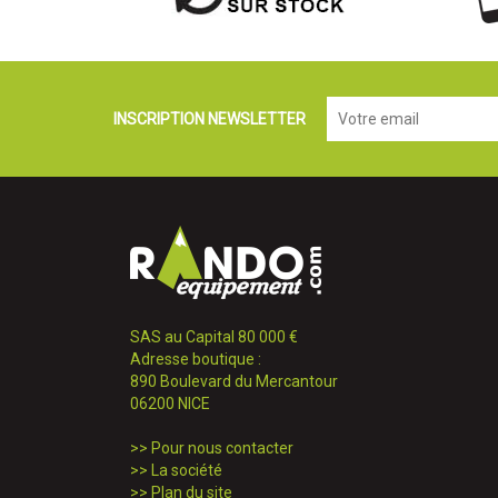
INSCRIPTION NEWSLETTER
SAS au Capital 80 000 €
Adresse boutique :
890 Boulevard du Mercantour
06200 NICE
>>
Pour nous contacter
>>
La société
>>
Plan du site