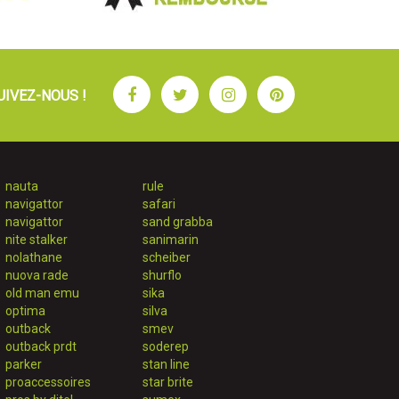
Facebook
Twitter
Instagram
Pinterest
UIVEZ-NOUS !
nauta
rule
navigattor
safari
navigattor
sand grabba
nite stalker
sanimarin
nolathane
scheiber
nuova rade
shurflo
old man emu
sika
optima
silva
outback
smev
outback prdt
soderep
parker
stan line
proaccessoires
star brite