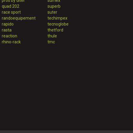
pros by ditel
sumex
quad 202
superb
race sport
suter
randoequipement
techimpex
rapido
tecnoglobe
rasta
thetford
reaction
thule
rhino-rack
tmc