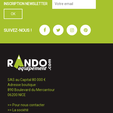
INSCRIPTION NEWSLETTER
Facebook
Twitter
Instagram
Pinterest
SUIVEZ-NOUS !
SAS au Capital 80 000 €
Adresse boutique :
890 Boulevard du Mercantour
06200 NICE
>>
Pour nous contacter
>>
La société