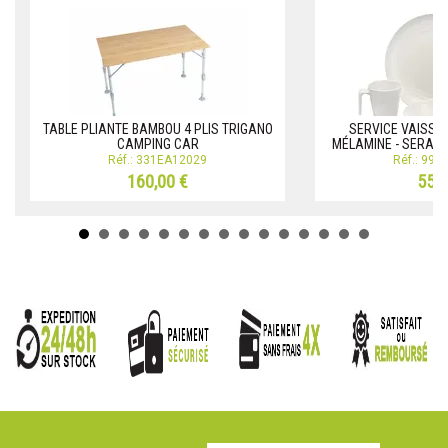
TABLE PLIANTE BAMBOU 4 PLIS TRIGANO
SERVICE VAISSEL
CAMPING CAR
MÉLAMINE - SERAMI
Réf.: 331EA12029
Réf.: 99
160,00 €
55,0