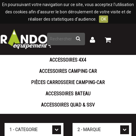
Panneau de gestion des cookies
En poursuivant votre navigation sur ce site, vous acceptez l'utilisation
des cookies afin d'assurer le bon déroulement de votre visite et de
réaliser des statistiques d'audience.
OK
Rechercher
Mon
Mon
panier
compte
ACCESSOIRES 4X4
ACCESSOIRES CAMPING CAR
PIÈCES CARROSSERIE CAMPING-CAR
ACCESSOIRES BATEAU
ACCESSOIRES QUAD & SSV
Cat�gorie
Marque