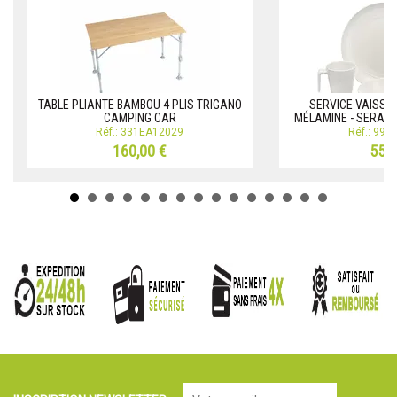
TABLE PLIANTE BAMBOU 4 PLIS TRIGANO
SERVICE VAISSEL
CAMPING CAR
MÉLAMINE - SERAMI
Réf.: 331EA12029
Réf.: 99
160,00 €
55,0