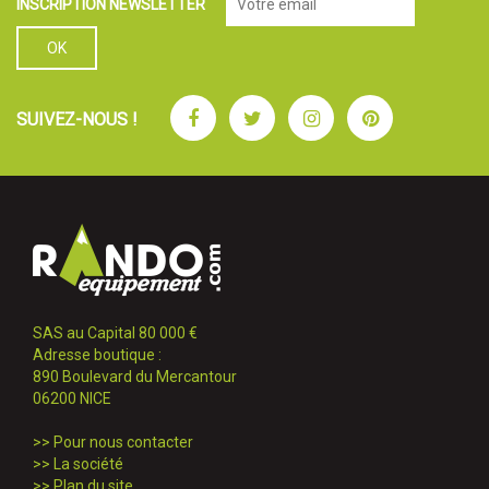
INSCRIPTION NEWSLETTER
Facebook
Twitter
Instagram
Pinterest
SUIVEZ-NOUS !
SAS au Capital 80 000 €
Adresse boutique :
890 Boulevard du Mercantour
06200 NICE
>>
Pour nous contacter
>>
La société
>>
Plan du site