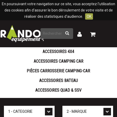
Panneau de gestion des cookies
En poursuivant votre navigation sur ce site, vous acceptez l'utilisation
des cookies afin d'assurer le bon déroulement de votre visite et de
réaliser des statistiques d'audience.
OK
Rechercher
Mon
Mon
panier
compte
ACCESSOIRES 4X4
ACCESSOIRES CAMPING CAR
PIÈCES CARROSSERIE CAMPING-CAR
ACCESSOIRES BATEAU
ACCESSOIRES QUAD & SSV
Cat�gorie
Marque