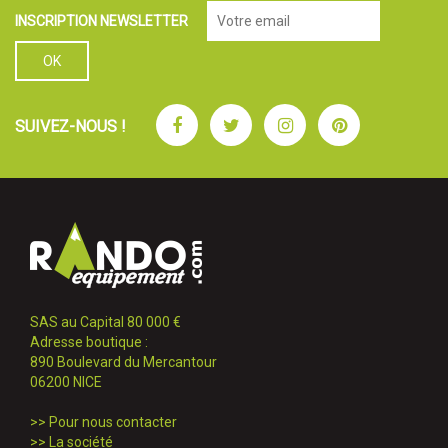
INSCRIPTION NEWSLETTER
Facebook
Twitter
Instagram
Pinterest
SUIVEZ-NOUS !
SAS au Capital 80 000 €
Adresse boutique :
890 Boulevard du Mercantour
06200 NICE
>>
Pour nous contacter
>>
La société