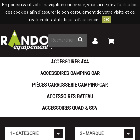
Panneau de gestion des cookies
En poursuivant votre navigation sur ce site, vous acceptez l'utilisation
des cookies afin d'assurer le bon déroulement de votre visite et de
réaliser des statistiques d'audience.
OK
Rechercher
Mon
Mon
panier
compte
ACCESSOIRES 4X4
ACCESSOIRES CAMPING CAR
PIÈCES CARROSSERIE CAMPING-CAR
ACCESSOIRES BATEAU
ACCESSOIRES QUAD & SSV
Cat�gorie
Marque