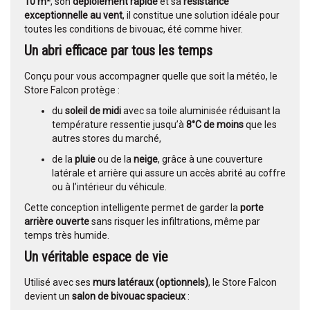
10 m²
, son
déploiement rapide
et sa
résistance
exceptionnelle au vent
, il constitue une solution idéale pour
toutes les conditions de bivouac, été comme hiver.
Un abri efficace par tous les temps
Conçu pour vous accompagner quelle que soit la météo, le
Store Falcon protège :
du
soleil de midi
avec sa toile aluminisée réduisant la
température ressentie jusqu’à
8°C de moins
que les
autres stores du marché,
de la
pluie
ou de la
neige
, grâce à une couverture
latérale et arrière qui assure un accès abrité au coffre
ou à l’intérieur du véhicule.
Cette conception intelligente permet de garder la
porte
arrière ouverte
sans risquer les infiltrations, même par
temps très humide.
Un véritable espace de vie
Utilisé avec ses
murs latéraux (optionnels)
, le Store Falcon
devient un
salon de bivouac spacieux
: