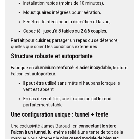
Installation rapide (moins de 10 minutes),
Moustiquaires intégrées pour l’aération,
Fenêtres teintées pour la discrétion et la vue,
Capacité : jusqu’à
3 tables
ou
2 à 6 couples
.
Parfait pour cuisiner, partager un repas ou se détendre,
quelles que soient les conditions extérieures.
Structure robuste et autoportante
Fabriqué en
aluminium renforcé
et
acier inoxydable
, le store
Falcon est
autoporteur
.
Il peut être utilisé sans mâts ni haubans lorsque le
vent est absent,
En cas de vent fort, une fixation au sol le rend
parfaitement stable.
Une configuration unique : tunnel + tente
Une exclusivité James Baroud : en
connectant le store
Falcon à un tunnel
, lui-même relié à une tente de toit de la
marque, vous obtenez le
plus grand module de bivouac