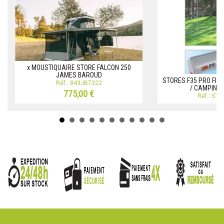
x MOUSTIQUAIRE STORE FALCON 250
JAMES BAROUD
STORES F35 PRO FIA
Réf.: 843JB7322
/ CAMPING-
775,00 €
Réf.: ST