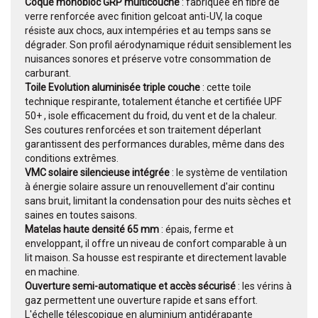
Coque monobloc GRP multicouche
: fabriquée en fibre de
verre renforcée avec finition gelcoat anti-UV, la coque
résiste aux chocs, aux intempéries et au temps sans se
dégrader. Son profil aérodynamique réduit sensiblement les
nuisances sonores et préserve votre consommation de
carburant.
Toile Evolution aluminisée triple couche
: cette toile
technique respirante, totalement étanche et certifiée UPF
50+ , isole efficacement du froid, du vent et de la chaleur.
Ses coutures renforcées et son traitement déperlant
garantissent des performances durables, même dans des
conditions extrêmes.
VMC solaire silencieuse intégrée
: le système de ventilation
à énergie solaire assure un renouvellement d'air continu
sans bruit, limitant la condensation pour des nuits sèches et
saines en toutes saisons.
Matelas haute densité 65 mm
: épais, ferme et
enveloppant, il offre un niveau de confort comparable à un
lit maison. Sa housse est respirante et directement lavable
en machine.
Ouverture semi-automatique et accès sécurisé
: les vérins à
gaz permettent une ouverture rapide et sans effort.
L'échelle télescopique en aluminium antidérapante