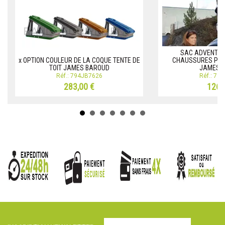
SAC ADVENTUR
x OPTION COULEUR DE LA COQUE TENTE DE
CHAUSSURES POUR
TOIT JAMES BAROUD
JAMES 
Réf.: 794JB7626
Réf.: 79
283,00 €
126,