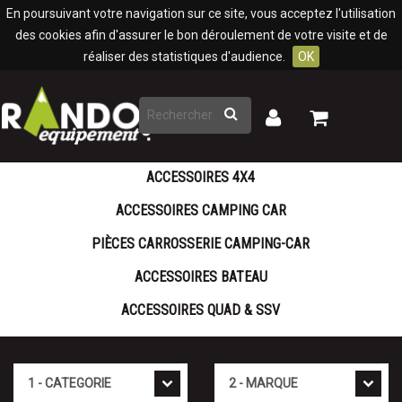
Panneau de gestion des cookies
En poursuivant votre navigation sur ce site, vous acceptez l'utilisation
des cookies afin d'assurer le bon déroulement de votre visite et de
réaliser des statistiques d'audience.
OK
Rechercher
Mon
Mon
panier
compte
ACCESSOIRES 4X4
ACCESSOIRES CAMPING CAR
PIÈCES CARROSSERIE CAMPING-CAR
ACCESSOIRES BATEAU
ACCESSOIRES QUAD & SSV
Cat�gorie
Marque