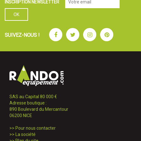
INSCRIPTION NEWSLETTER
Facebook
Twitter
Instagram
Pinterest
SUIVEZ-NOUS !
SAS au Capital 80 000 €
Adresse boutique :
890 Boulevard du Mercantour
06200 NICE
>>
Pour nous contacter
>>
La société
>>
Plan du site