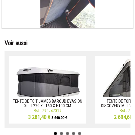
Voir aussi
TENTE DE TOIT JAMES BAROUD EVASION
TENTE DE TOIT
XL - L220 X L160 X H100 CM
DISCOVERY M - L200
Réf.: 794JB7319
Réf.: 79
3 281,40 €
2 694,60 
3 646,00 €