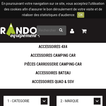
Panneau de gestion des cookies
En poursuivant votre navigation sur ce site, vous acceptez l'utilisation
des cookies afin d'assurer le bon déroulement de votre visite et de
réaliser des statistiques d'audience.
OK
Rechercher
Mon
Mon
panier
compte
ACCESSOIRES 4X4
ACCESSOIRES CAMPING CAR
PIÈCES CARROSSERIE CAMPING-CAR
ACCESSOIRES BATEAU
ACCESSOIRES QUAD & SSV
Cat�gorie
Marque