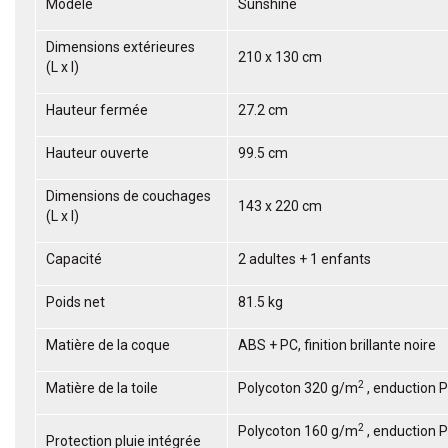
Modèle
Sunshine
Dimensions extérieures
210 x 130 cm
(L x l)
Hauteur fermée
27.2 cm
Hauteur ouverte
99.5 cm
Dimensions de couchages
143 x 220 cm
(L x l)
Capacité
2 adultes + 1 enfants
Poids net
81.5 kg
Matière de la coque
ABS + PC, finition brillante noire
2
Matière de la toile
Polycoton 320 g/m
, enduction 
2
Polycoton 160 g/m
, enduction 
Protection pluie intégrée