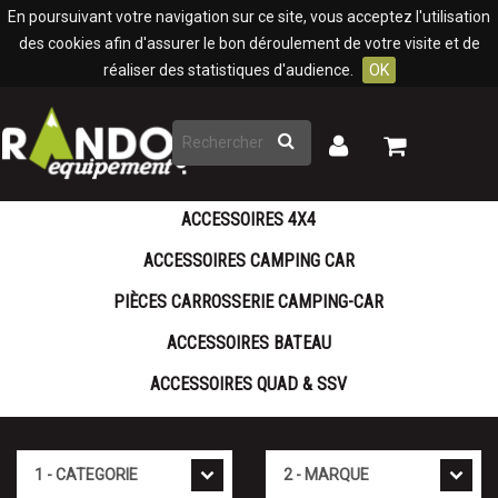
Panneau de gestion des cookies
En poursuivant votre navigation sur ce site, vous acceptez l'utilisation
des cookies afin d'assurer le bon déroulement de votre visite et de
réaliser des statistiques d'audience.
OK
Rechercher
Mon
Mon
panier
compte
ACCESSOIRES 4X4
ACCESSOIRES CAMPING CAR
PIÈCES CARROSSERIE CAMPING-CAR
ACCESSOIRES BATEAU
ACCESSOIRES QUAD & SSV
Cat�gorie
Marque