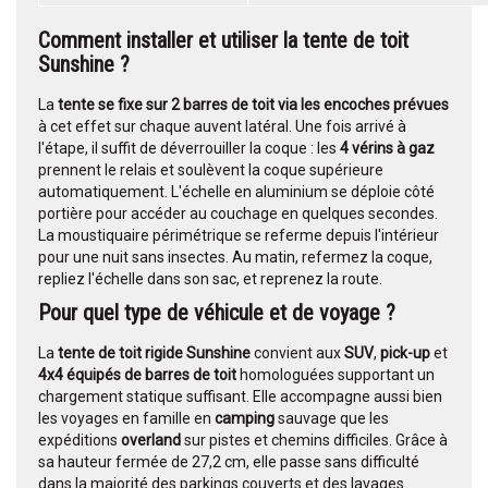
Comment installer et utiliser la tente de toit
Sunshine ?
La
tente se fixe sur 2 barres de toit via les encoches prévues
à cet effet sur chaque auvent latéral. Une fois arrivé à
l'étape, il suffit de déverrouiller la coque : les
4 vérins à gaz
prennent le relais et soulèvent la coque supérieure
automatiquement. L'échelle en aluminium se déploie côté
portière pour accéder au couchage en quelques secondes.
La moustiquaire périmétrique se referme depuis l'intérieur
pour une nuit sans insectes. Au matin, refermez la coque,
repliez l'échelle dans son sac, et reprenez la route.
Pour quel type de véhicule et de voyage ?
La
tente de toit rigide Sunshine
convient aux
SUV
,
pick-up
et
4x4 équipés de barres de toit
homologuées supportant un
chargement statique suffisant. Elle accompagne aussi bien
les voyages en famille en
camping
sauvage que les
expéditions
overland
sur pistes et chemins difficiles. Grâce à
sa hauteur fermée de 27,2 cm, elle passe sans difficulté
dans la majorité des parkings couverts et des lavages