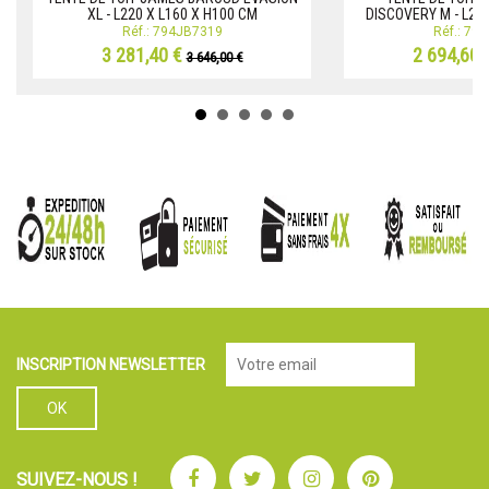
XL - L220 X L160 X H100 CM
DISCOVERY M - L200
Réf.: 794JB7319
Réf.: 79
3 281,40 €
2 694,60 
3 646,00 €
INSCRIPTION NEWSLETTER
Facebook
Twitter
Instagram
Pinterest
SUIVEZ-NOUS !