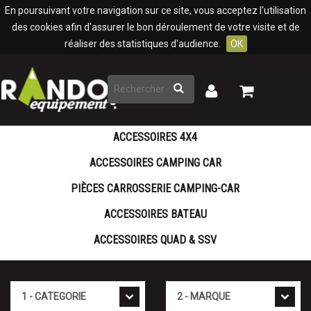
Panneau de gestion des cookies
En poursuivant votre navigation sur ce site, vous acceptez l'utilisation
des cookies afin d'assurer le bon déroulement de votre visite et de
réaliser des statistiques d'audience.
OK
Rechercher
Mon
Mon
panier
compte
ACCESSOIRES 4X4
ACCESSOIRES CAMPING CAR
PIÈCES CARROSSERIE CAMPING-CAR
ACCESSOIRES BATEAU
ACCESSOIRES QUAD & SSV
Cat�gorie
Marque