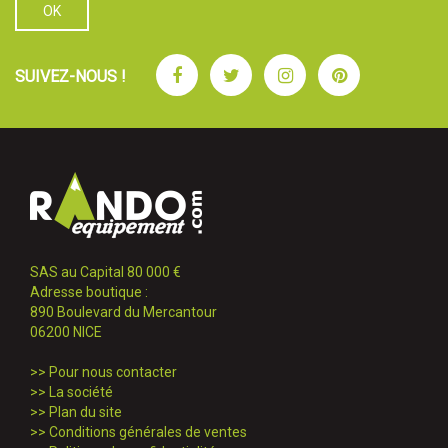
Facebook
Twitter
Instagram
Pinterest
SUIVEZ-NOUS !
SAS au Capital 80 000 €
Adresse boutique :
890 Boulevard du Mercantour
06200 NICE
>>
Pour nous contacter
>>
La société
>>
Plan du site
>>
Conditions générales de ventes