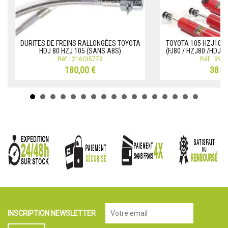
DURITES DE FREINS RALLONGÉES TOYOTA
TOYOTA 105 HZJ105
HDJ 80 HZJ 105 (SANS ABS)
(FJ80 / HZJ80 /HDJ8
Réf.: 216OI5779
Réf.: 999
180,00 €
385,
INSCRIPTION NEWSLETTER