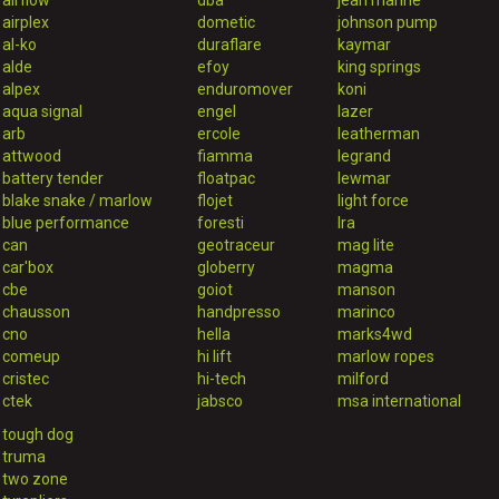
airflow
dba
jean marine
airplex
dometic
johnson pump
al-ko
duraflare
kaymar
alde
efoy
king springs
alpex
enduromover
koni
aqua signal
engel
lazer
arb
ercole
leatherman
attwood
fiamma
legrand
battery tender
floatpac
lewmar
blake snake / marlow
flojet
light force
blue performance
foresti
lra
can
geotraceur
mag lite
car'box
globerry
magma
cbe
goiot
manson
chausson
handpresso
marinco
cno
hella
marks4wd
comeup
hi lift
marlow ropes
cristec
hi-tech
milford
ctek
jabsco
msa international
tough dog
truma
two zone