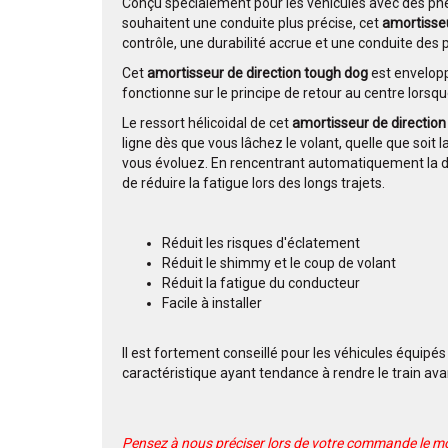
Conçu spécialement pour les véhicules avec des pneu
souhaitent une conduite plus précise, cet
amortisseu
contrôle, une durabilité accrue et une conduite des p
Cet
amortisseur de direction tough dog
est envelopp
fonctionne sur le principe de retour au centre lorsqu
Le ressort hélicoidal de cet
amortisseur de direction
ligne dès que vous lâchez le volant, quelle que soit l
vous évoluez. En rencentrant automatiquement la d
de réduire la fatigue lors des longs trajets.
Réduit les risques d'éclatement
Réduit le shimmy et le coup de volant
Réduit la fatigue du conducteur
Facile à installer
Il est fortement conseillé pour les véhicules équip
caractéristique ayant tendance à rendre le train ava
Pensez à nous préciser lors de votre commande le mod