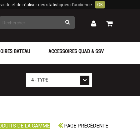
isite et de réaliser des statistiques d'audience.
OK
Rechercher
Mon
Mon
panier
compte
OIRES BATEAU
ACCESSOIRES QUAD & SSV
Type
ODUITS DE LA GAMME
PAGE PRÉCÉDENTE