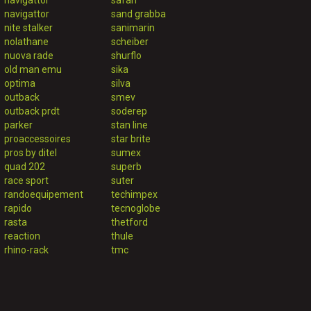
navigattor
safari
navigattor
sand grabba
nite stalker
sanimarin
nolathane
scheiber
nuova rade
shurflo
old man emu
sika
optima
silva
outback
smev
outback prdt
soderep
parker
stan line
proaccessoires
star brite
pros by ditel
sumex
quad 202
superb
race sport
suter
randoequipement
techimpex
rapido
tecnoglobe
rasta
thetford
reaction
thule
rhino-rack
tmc