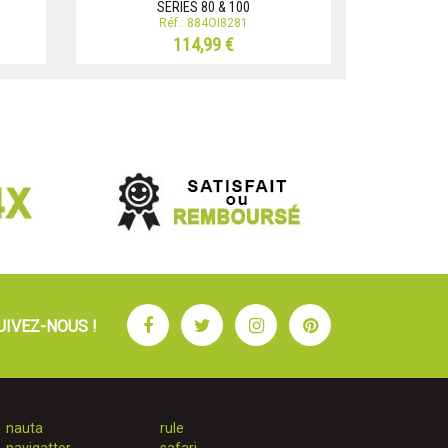
SERIES 80 & 100
Réf.: 884OI8281
114,99 €
Facebook
Twitter
Instagram
Pinterest
UIVEZ-NOUS !
nauta
rule