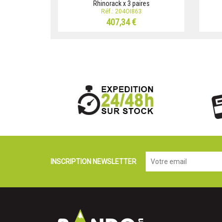
Rhinorack x 3 paires
Réf.: 204OI863
407,34 €
INSCRIPTION NEWSLETTER