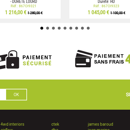
- DURETÉ LOURD
Dureté: HD
Réf.: 867OI9321
Réf.: 867OI9323
1 216,00 €
1 045,00 €
1 280,00 €
1 100,00 €
S
4wd interiors
ctek
james baroud