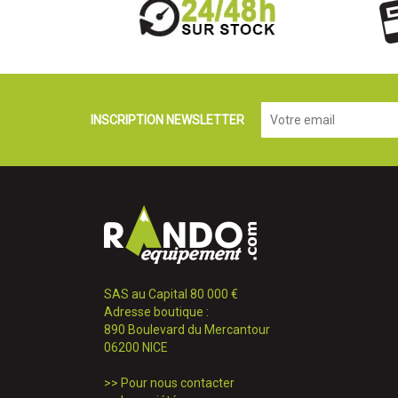
INSCRIPTION NEWSLETTER
SAS au Capital 80 000 €
Adresse boutique :
890 Boulevard du Mercantour
06200 NICE
>>
Pour nous contacter