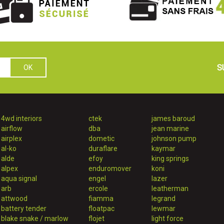
S
4wd interiors
ctek
james baroud
airflow
dba
jean marine
airplex
dometic
johnson pump
al-ko
duraflare
kaymar
alde
efoy
king springs
alpex
enduromover
koni
aqua signal
engel
lazer
arb
ercole
leatherman
attwood
fiamma
legrand
battery tender
floatpac
lewmar
blake snake / marlow
flojet
light force