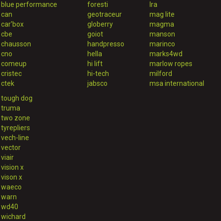
blue performance
foresti
lra
can
geotraceur
mag lite
car'box
globerry
magma
cbe
goiot
manson
chausson
handpresso
marinco
cno
hella
marks4wd
comeup
hi lift
marlow ropes
cristec
hi-tech
milford
ctek
jabsco
msa international
tough dog
truma
two zone
tyrepliers
vech-line
vector
viair
vision x
vison x
waeco
warn
wd40
wichard