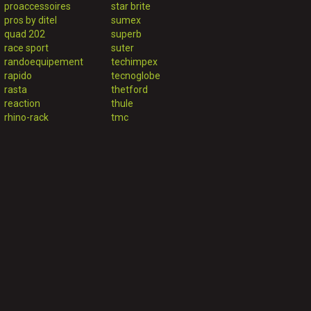
proaccessoires
star brite
pros by ditel
sumex
quad 202
superb
race sport
suter
randoequipement
techimpex
rapido
tecnoglobe
rasta
thetford
reaction
thule
rhino-rack
tmc