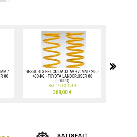
suiv
0MM /
RESSORTS HÉLICOIDAUX AV +70MM / 200-
RESSORTS H
ER 80
400-KG - TOYOTA LANDCRUISER 80
600-800-KG 
(LOURD)
Réf.: 763OI1214
369,00 €