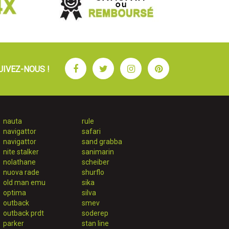
Facebook
Twitter
Instagram
Pinterest
UIVEZ-NOUS !
nauta
rule
navigattor
safari
navigattor
sand grabba
nite stalker
sanimarin
nolathane
scheiber
nuova rade
shurflo
old man emu
sika
optima
silva
outback
smev
outback prdt
soderep
parker
stan line