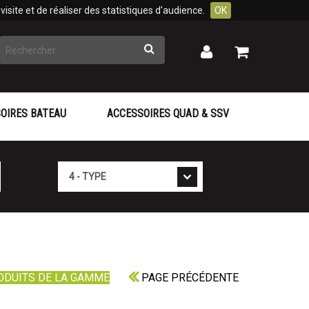
isite et de réaliser des statistiques d'audience.
OK
Rechercher
Mon
Mon
panier
compte
OIRES BATEAU
ACCESSOIRES QUAD & SSV
Type
ODUITS DE LA GAMME
PAGE PRÉCÉDENTE