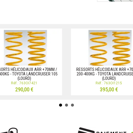
ORTS HÉLICOIDAUX ARR +70MM /
RESSORTS HÉLICOIDAUX ARR +7
400KG - TOYOTA LANDCRUISER 105
200-400KG - TOYOTA LANDCRUIS
(LOURD)
(LOURD)
Réf.: 763OI7421
Réf.: 763OI1215
290,00 €
395,00 €