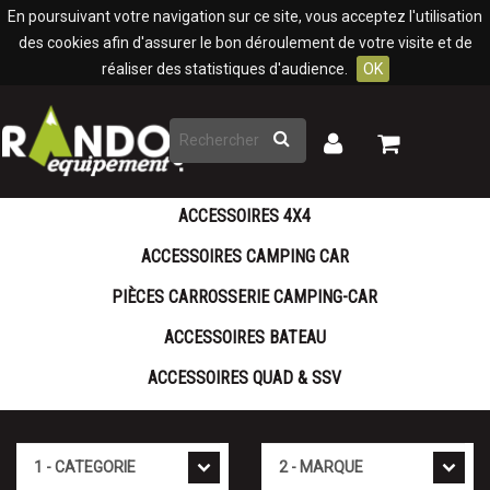
Panneau de gestion des cookies
En poursuivant votre navigation sur ce site, vous acceptez l'utilisation
des cookies afin d'assurer le bon déroulement de votre visite et de
réaliser des statistiques d'audience.
OK
Rechercher
Mon
Mon
panier
compte
ACCESSOIRES 4X4
ACCESSOIRES CAMPING CAR
PIÈCES CARROSSERIE CAMPING-CAR
ACCESSOIRES BATEAU
ACCESSOIRES QUAD & SSV
Cat�gorie
Marque