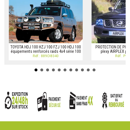
TOYOTA HDJ 100 HZJ 100 FZJ 100 HDJ 100
PROTECTION DE PHAR
équipements renforcés raids 4x4 série 100
plexy AIRPLEX po
Réf.: 889OI8340
Réf.: PR