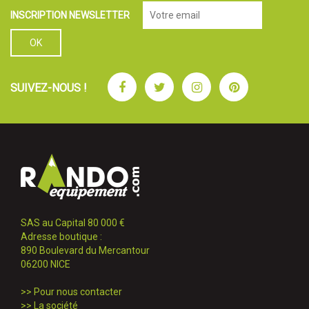
INSCRIPTION NEWSLETTER
Facebook
Twitter
Instagram
Pinterest
SUIVEZ-NOUS !
SAS au Capital 80 000 €
Adresse boutique :
890 Boulevard du Mercantour
06200 NICE
>>
Pour nous contacter
>>
La société