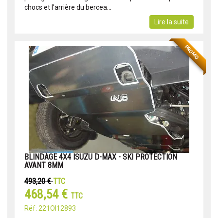
chocs et l'arrière du bercea...
Lire la suite
PROMO
BLINDAGE 4X4 ISUZU D-MAX - SKI PROTECTION
AVANT 8MM
493,20 €
TTC
468,54 €
TTC
Réf: 221OI12893