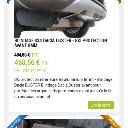
BLINDAGE 4X4 DACIA DUSTER - SKI PROTECTION
AVANT 8MM
484,80 €
TTC
460,56 €
TTC
Réf: 203DT12932
Ski protection inférieure en aluminium 8mm - Blindage
Dacia DUSTER Blindage Dacia Duster avant pour
protèger les organes du pare-chocs avant jusqu’à la fin
du berceau avant et...
Lire la suite
NOUVEAU
PROMO