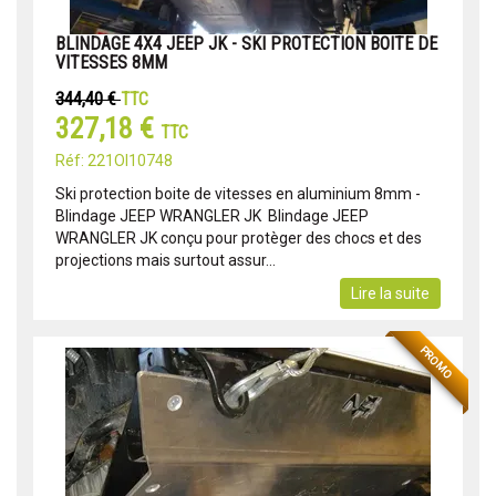
BLINDAGE 4X4 JEEP JK - SKI PROTECTION BOITE DE
VITESSES 8MM
344,40 €
TTC
327,18 €
TTC
Réf: 221OI10748
Ski protection boite de vitesses en aluminium 8mm -
Blindage JEEP WRANGLER JK Blindage JEEP
WRANGLER JK conçu pour protèger des chocs et des
projections mais surtout assur...
Lire la suite
PROMO