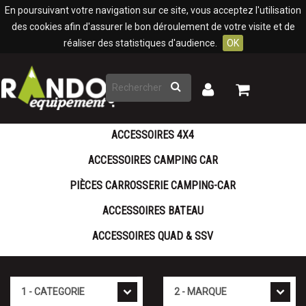
Panneau de gestion des cookies
En poursuivant votre navigation sur ce site, vous acceptez l'utilisation
des cookies afin d'assurer le bon déroulement de votre visite et de
réaliser des statistiques d'audience.
OK
Rechercher
Mon
Mon
panier
compte
ACCESSOIRES 4X4
ACCESSOIRES CAMPING CAR
PIÈCES CARROSSERIE CAMPING-CAR
ACCESSOIRES BATEAU
ACCESSOIRES QUAD & SSV
Cat�gorie
Marque