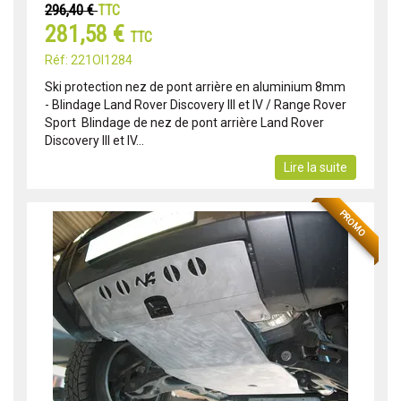
296,40 €
TTC
281,58 €
TTC
Réf: 221OI1284
Ski protection nez de pont arrière en aluminium 8mm
- Blindage Land Rover Discovery III et IV / Range Rover
Sport Blindage de nez de pont arrière Land Rover
Discovery III et IV...
Lire la suite
PROMO