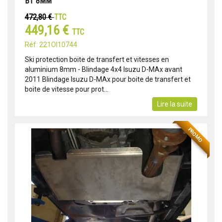
BT 8MM
472,80 €
TTC
449,16 €
TTC
Réf: 221OI10744
Ski protection boite de transfert et vitesses en
aluminium 8mm - Blindage 4x4 Isuzu D-MAx avant
2011 Blindage Isuzu D-MAx pour boite de transfert et
boite de vitesse pour prot...
Lire la suite
PROMO