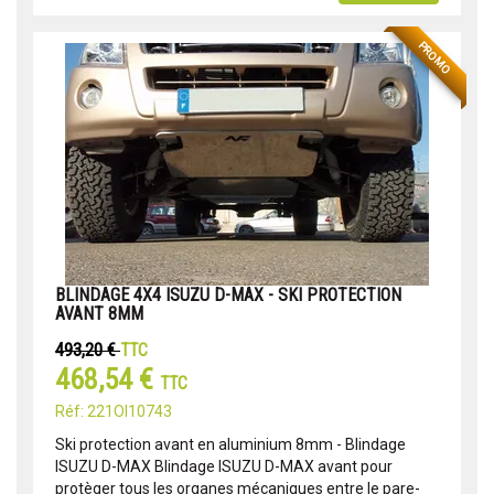
PROMO
BLINDAGE 4X4 ISUZU D-MAX - SKI PROTECTION
AVANT 8MM
493,20 €
TTC
468,54 €
TTC
Réf: 221OI10743
Ski protection avant en aluminium 8mm - Blindage
ISUZU D-MAX Blindage ISUZU D-MAX avant pour
protèger tous les organes mécaniques entre le pare-