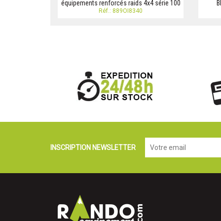
équipements renforcés raids 4x4 série 100
B
Réf.: 889OI8340
INSCRIPTION NEWSLETTER