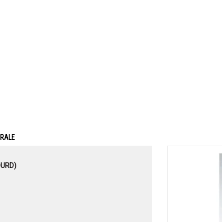
ERALE
OURD)