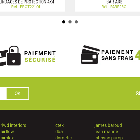
LINDAGES DE PROTECTION 4X4
BAR ARB
Réf.: PROT221OI
Réf.: PARE98OI
S
4wd interiors
ctek
james baroud
airflow
dba
jean marine
airplex
dometic
johnson pump