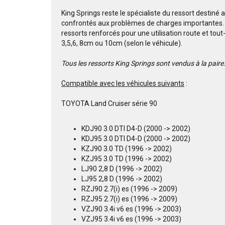
King Springs reste le spécialiste du ressort destiné 
confrontés aux problèmes de charges importantes
ressorts renforcés pour une utilisation route et to
3,5,6, 8cm ou 10cm (selon le véhicule).
Tous les ressorts King Springs sont vendus à la paire
Compatible avec les véhicules suivants
:
TOYOTA Land Cruiser série 90
KDJ90 3.0 DTI D4-D (2000 -> 2002)
KDJ95 3.0 DTI D4-D (2000 -> 2002)
KZJ90 3.0 TD (1996 -> 2002)
KZJ95 3.0 TD (1996 -> 2002)
LJ90 2,8 D (1996 -> 2002)
LJ95 2,8 D (1996 -> 2002)
RZJ90 2.7(i) es (1996 -> 2009)
RZJ95 2.7(i) es (1996 -> 2009)
VZJ90 3.4i v6 es (1996 -> 2003)
VZJ95 3.4i v6 es (1996 -> 2003)