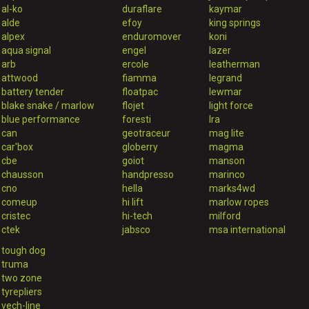
al-ko
duraflare
kaymar
alde
efoy
king springs
alpex
enduromover
koni
aqua signal
engel
lazer
arb
ercole
leatherman
attwood
fiamma
legrand
battery tender
floatpac
lewmar
blake snake / marlow
flojet
light force
blue performance
foresti
lra
can
geotraceur
mag lite
car'box
globerry
magma
cbe
goiot
manson
chausson
handpresso
marinco
cno
hella
marks4wd
comeup
hi lift
marlow ropes
cristec
hi-tech
milford
ctek
jabsco
msa international
tough dog
truma
two zone
tyrepliers
vech-line