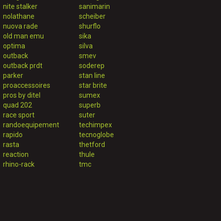
nite stalker
sanimarin
nolathane
scheiber
nuova rade
shurflo
old man emu
sika
optima
silva
outback
smev
outback prdt
soderep
parker
stan line
proaccessoires
star brite
pros by ditel
sumex
quad 202
superb
race sport
suter
randoequipement
techimpex
rapido
tecnoglobe
rasta
thetford
reaction
thule
rhino-rack
tmc