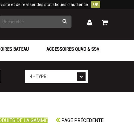
isite et de réaliser des statistiques d'audience.
OK
Rechercher
Mon
Mon
panier
compte
OIRES BATEAU
ACCESSOIRES QUAD & SSV
Type
ODUITS DE LA GAMME
PAGE PRÉCÉDENTE