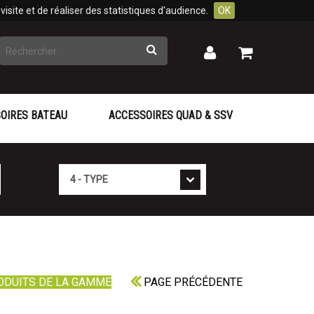
isite et de réaliser des statistiques d'audience.
OK
Rechercher
Mon
Mon
panier
compte
OIRES BATEAU
ACCESSOIRES QUAD & SSV
Type
ODUITS DE LA GAMME
PAGE PRÉCÉDENTE