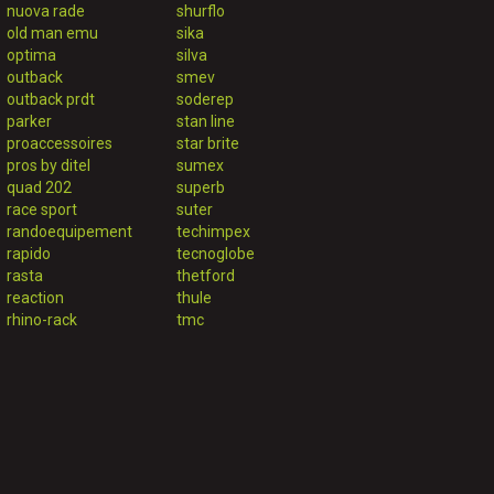
nuova rade
shurflo
old man emu
sika
optima
silva
outback
smev
outback prdt
soderep
parker
stan line
proaccessoires
star brite
pros by ditel
sumex
quad 202
superb
race sport
suter
randoequipement
techimpex
rapido
tecnoglobe
rasta
thetford
reaction
thule
rhino-rack
tmc