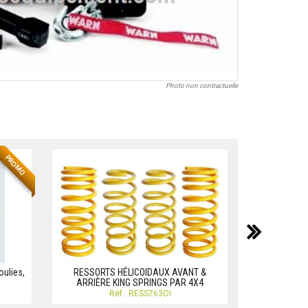
Photo non contractuelle
PROMO
suiv
oulies,
RESSORTS HÉLICOIDAUX AVANT &
RESSORT 
ARRIÈRE KING SPRINGS PAR 4X4
EXTREME 4
Réf.: RESS763OI