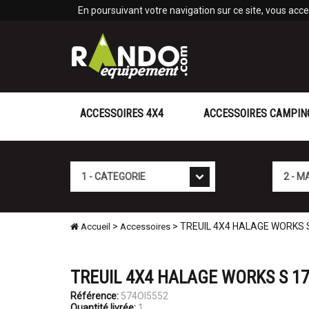
Panneau de gestion des cookies
En poursuivant votre navigation sur ce site, vous accep
ACCESSOIRES 4X4
ACCESSOIRES CAMPIN
Cat�gorie
Marque
>
> TREUIL 4X4 HALAGE WORKS 
Accueil
Accessoires
TREUIL 4X4 HALAGE WORKS S 1
Référence:
574OI5552
Quantité livrée:
1