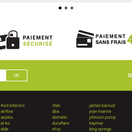
S
4wd interiors
ctek
james baroud
airflow
dba
jean marine
airplex
dometic
johnson pump
al-ko
duraflare
kaymar
alde
efoy
king springs