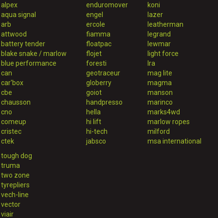
alpex
enduromover
koni
aqua signal
engel
lazer
arb
ercole
leatherman
attwood
fiamma
legrand
battery tender
floatpac
lewmar
blake snake / marlow
flojet
light force
blue performance
foresti
lra
can
geotraceur
mag lite
car'box
globerry
magma
cbe
goiot
manson
chausson
handpresso
marinco
cno
hella
marks4wd
comeup
hi lift
marlow ropes
cristec
hi-tech
milford
ctek
jabsco
msa international
tough dog
truma
two zone
tyrepliers
vech-line
vector
viair