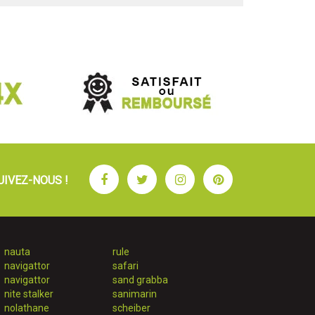
Facebook
Twitter
Instagram
Pinterest
UIVEZ-NOUS !
nauta
rule
navigattor
safari
navigattor
sand grabba
nite stalker
sanimarin
nolathane
scheiber