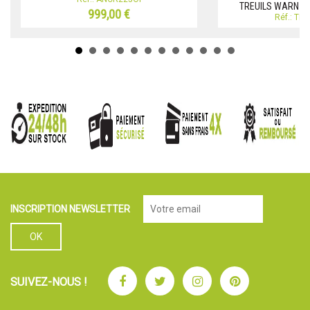
TREUILS WARN QU
999,00 €
Réf.: TR
INSCRIPTION NEWSLETTER
Facebook
Twitter
Instagram
Pinterest
SUIVEZ-NOUS !