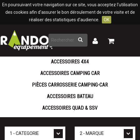
Panneau de gestion des cookies
En poursuivant votre navigation sur ce site, vous acceptez l'utilisation
des cookies afin d'assurer le bon déroulement de votre visite et de
réaliser des statistiques d'audience.
OK
Rechercher
Mon
Mon
panier
compte
ACCESSOIRES 4X4
ACCESSOIRES CAMPING CAR
PIÈCES CARROSSERIE CAMPING-CAR
ACCESSOIRES BATEAU
ACCESSOIRES QUAD & SSV
Cat�gorie
Marque