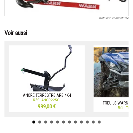
Photo non contractuelle
Voir aussi
ANCRE TERRESTRE ARB 4X4
Réf.: ANCR225OI
TREUILS WARN QU
999,00 €
Réf.: TR