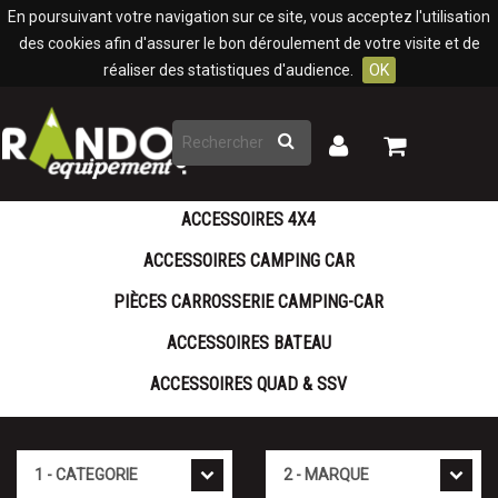
Panneau de gestion des cookies
En poursuivant votre navigation sur ce site, vous acceptez l'utilisation
des cookies afin d'assurer le bon déroulement de votre visite et de
réaliser des statistiques d'audience.
OK
Rechercher
Mon
Mon
panier
compte
ACCESSOIRES 4X4
ACCESSOIRES CAMPING CAR
PIÈCES CARROSSERIE CAMPING-CAR
ACCESSOIRES BATEAU
ACCESSOIRES QUAD & SSV
Cat�gorie
Marque