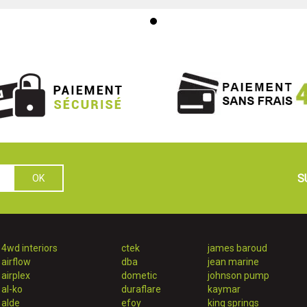
S
4wd interiors
ctek
james baroud
airflow
dba
jean marine
airplex
dometic
johnson pump
al-ko
duraflare
kaymar
alde
efoy
king springs