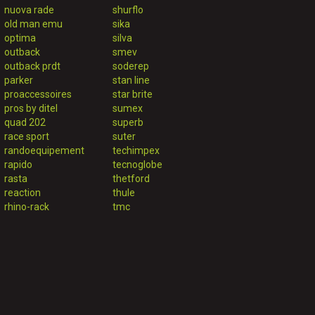
nuova rade
shurflo
old man emu
sika
optima
silva
outback
smev
outback prdt
soderep
parker
stan line
proaccessoires
star brite
pros by ditel
sumex
quad 202
superb
race sport
suter
randoequipement
techimpex
rapido
tecnoglobe
rasta
thetford
reaction
thule
rhino-rack
tmc