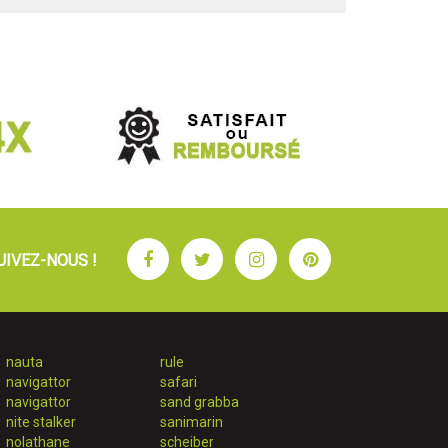
Facebook
Twitter
Instagram
Pinterest
UIVEZ-NOUS !
nauta
rule
navigattor
safari
navigattor
sand grabba
nite stalker
sanimarin
nolathane
scheiber