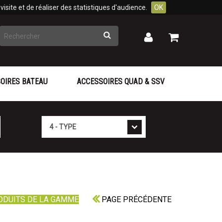
isite et de réaliser des statistiques d'audience.
OK
Rechercher
Mon
Mon
panier
compte
OIRES BATEAU
ACCESSOIRES QUAD & SSV
Type
ODUITS DE LA GAMME
PAGE PRÉCÉDENTE