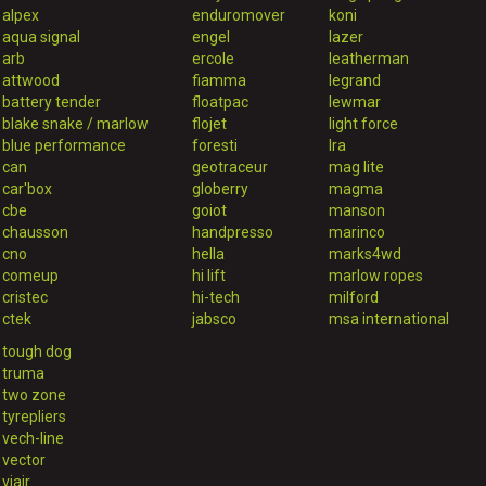
alpex
enduromover
koni
aqua signal
engel
lazer
arb
ercole
leatherman
attwood
fiamma
legrand
battery tender
floatpac
lewmar
blake snake / marlow
flojet
light force
blue performance
foresti
lra
can
geotraceur
mag lite
car'box
globerry
magma
cbe
goiot
manson
chausson
handpresso
marinco
cno
hella
marks4wd
comeup
hi lift
marlow ropes
cristec
hi-tech
milford
ctek
jabsco
msa international
tough dog
truma
two zone
tyrepliers
vech-line
vector
viair